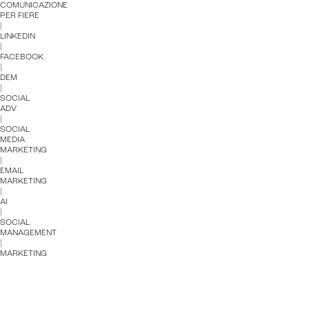
COMUNICAZIONE
PER FIERE
Intelligenza artificiale
|
LINKEDIN
Analisi predittiva
|
FACEBOOK
|
Chatbot e assistenti virtuali
DEM
|
SOCIAL
Realtà Aumentata
ADV
|
SOCIAL
Realtà Virtuale
MEDIA
MARKETING
|
Metaverso
EMAIL
MARKETING
|
AI
|
SOCIAL
MANAGEMENT
|
MARKETING