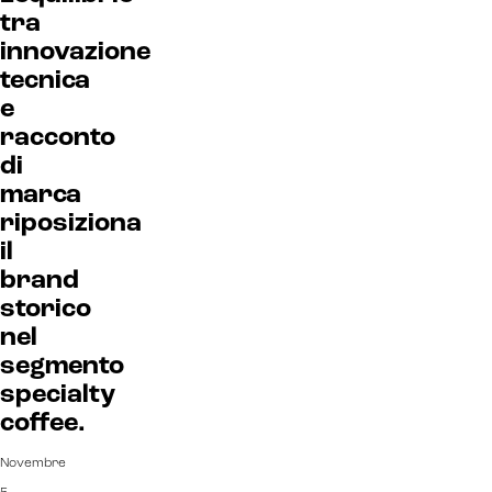
Sistemi di loyalty
tra
innovazione
Hubspot
tecnica
Email marketing
e
racconto
Marketing automation
di
Lead generation e nurturing
marca
riposiziona
Customer segmentation
il
brand
storico
nel
segmento
specialty
coffee.
Novembre