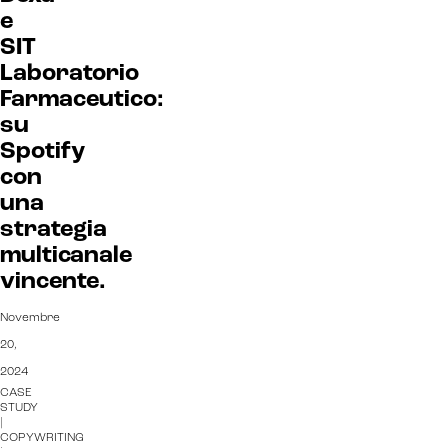
e
SIT
Laboratorio
Farmaceutico:
su
Spotify
con
una
strategia
multicanale
vincente.
Novembre
20,
2024
CASE
STUDY
|
COPYWRITING