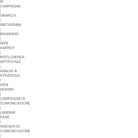
DI
CAMPAGNA
|
GRAFICA
|
INSTAGRAM
|
BRANDING
|
WEB
AGENCY
|
INTELLIGENZA
ARTIFICIALE
|
ANALISI &
STRATEGIA
|
Intelligenza Artificiale e AR VR -
WEB
DESIGN
Metaverso
|
CAMPAGNA DI
COMUNICAZIONE
|
LANDING
PAGE
IoT (Internet of Things)
|
AGENZIA DI
COMUNICAZIONE
Blockchain
|