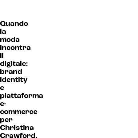
Quando
la
moda
incontra
il
digitale:
brand
identity
e
piattaforma
e-
commerce
per
Christina
Crawford.