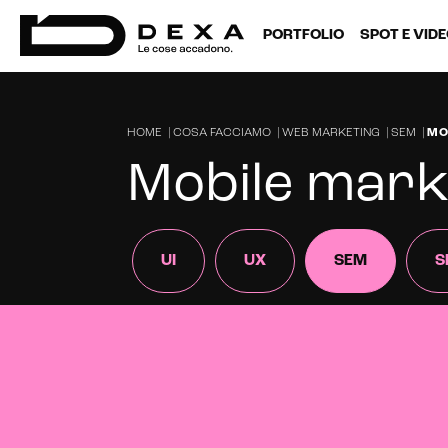
PORTFOLIO
SPOT E VID
HOME
|
COSA FACCIAMO
|
WEB MARKETING
|
SEM
|
MO
Mobile mark
UI
UX
SEM
S