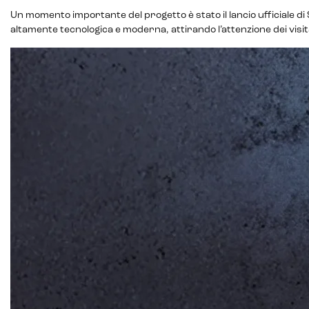
Intelligenza artificiale
Un momento importante del progetto è stato il lancio ufficiale d
altamente tecnologica e moderna, attirando l’attenzione dei visi
Analisi predittiva
Chatbot e assistenti virtuali
Realtà Aumentata
Realtà Virtuale
Metaverso