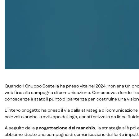
Intelligenza Artificiale e AR VR -
Quando il Gruppo Sostelia ha preso vita nel 2024, non era un pr
Metaverso
web fino alla campagna di comunicazione. Conosceva a fondo il co
conoscenze è stato il punto di partenza per costruire una visione 
L’intero progetto ha preso il via dalla strategia di comunicazione
coinvolto anche lo sviluppo del logo, caratterizzato da linee flui
IoT (Internet of Things)
A seguito della
progettazione del marchio
, la strategia si è poi
Blockchain
abbiamo ideato una campagna di comunicazione dal forte impatto v