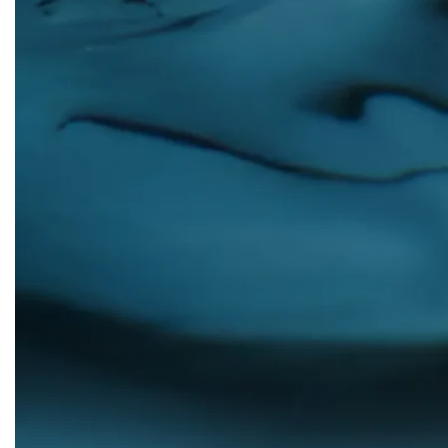
CRM & email marketing
Sistemi di loyalty
Hubspot
Email marketing
Marketing automation
Lead generation e nurturing