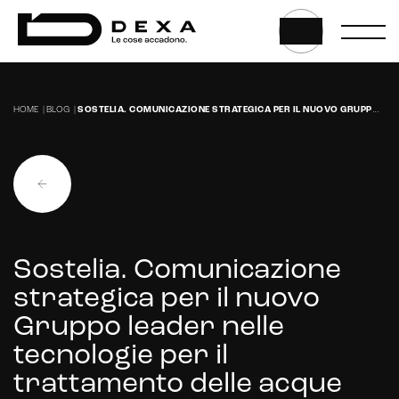
E-commerce solutions
HOME
|
BLOG
|
SOSTELIA. COMUNICAZIONE STRATEGICA PER IL NUOVO GRUPPO LEADER NELLE TECNOLOGIE PER IL TRATTAMENTO DELLE ACQUE CIVILI E INDUSTRIALI.
E-commerce store
Marketplace for selling
E-commerce management
Marketplace integration
Payment gateway integration
Sostelia. Comunicazione
strategica per il nuovo
Customer service management
Gruppo leader nelle
tecnologie per il
trattamento delle acque