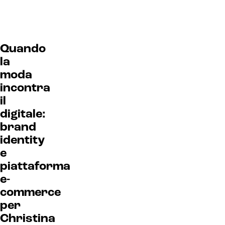
Quando
la
moda
incontra
il
digitale:
brand
identity
e
piattaforma
e-
commerce
per
Christina