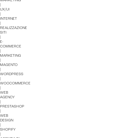
MARKETING
|
UX/UI
|
IoT (Internet of Things)
INTERNET
|
REALIZZAZIONE
Blockchain
SITI
|
E-
Intelligenza artificiale
COMMERCE
|
Analisi predittiva
MARKETING
|
MAGENTO
Chatbot e assistenti virtuali
|
WORDPRESS
|
Realtà Aumentata
WOOCOMMERCE
|
WEB
Realtà Virtuale
AGENCY
|
PRESTASHOP
Metaverso
|
WEB
DESIGN
|
SHOPIFY
|