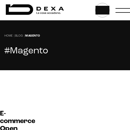
HOME
|
BLOG
|
MAGENTO
#Magento
E-
commerce
Open