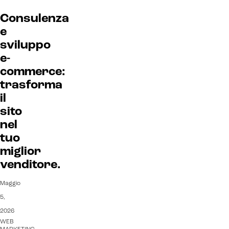
Consulenza
e
sviluppo
e-
commerce:
trasforma
il
sito
nel
tuo
miglior
venditore.
Maggio
Intelligenza Artificiale e AR VR -
5,
Metaverso
2026
WEB