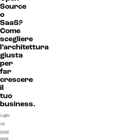
Source
o
CRM & email marketing
SaaS?
Come
scegliere
l’architettura
giusta
Sistemi di loyalty
per
Hubspot
far
crescere
Email marketing
il
tuo
Marketing automation
business.
Lead generation e nurturing
Luglio
Customer segmentation
16,
2026
WEB