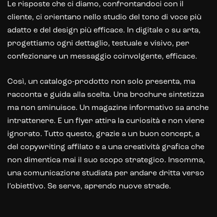
E-commerce store
Le risposte che ci diamo, confrontandoci con il
cliente, ci orientano nello studio del tono di voce più
Marketplace for selling
adatto e del design più efficace. In digitale o su arta,
E-commerce management
progettiamo ogni dettaglio, testuale e visivo, per
confezionare un messaggio coinvolgente, efficace.
Marketplace integration
Così, un catalogo-prodotto non solo presenta, ma
Payment gateway integration
racconta e guida alla scelta. Una brochure sintetizza
Customer service management
ma non sminuisce. Un magazine informativo sa anche
intrattenere. E un flyer attira la curiosità e non viene
ignorato. Tutto questo, grazie a un buon concept, a
del copywriting affilato e a una creatività grafica che
non dimentica mai il suo scopo strategico. Insomma,
una comunicazione studiata per andare dritta verso
l’obiettivo. Se serve, aprendo nuove strade.