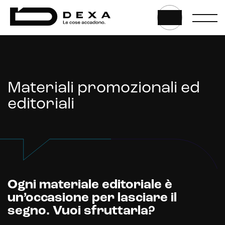
Website
Web application e app
HOME
|
COSA FACCIAMO
|
MATERIALI PROMOZIONALI ED EDITORIALI
Whistleblowing
Materiali promozionali ed
Sviluppo CMS personalizzati
editoriali
Headless CMS
UX/UI Design
Gestione hosting e manutenzione di siti web
Ogni materiale editoriale è
un’occasione per lasciare il
segno. Vuoi sfruttarla?