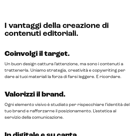
Email marketing
Marketing automation
I vantaggi della creazione di
Lead generation e nurturing
contenuti editoriali.
Customer segmentation
Coinvolgi il target.
Un buon design cattura l’attenzione, ma sono i contenuti a
trattenerla. Uniamo strategia, creatività e copywriting per
dare ai tuoi materiali la forza di farsi leggere. E ricordare.
Valorizzi il brand.
Ogni elemento visivo è studiato per rispecchiare l’identità del
tuo brand e rafforzarne il posizionamento. L’estetica al
servizio della comunicazione.
In digitale e su carta.