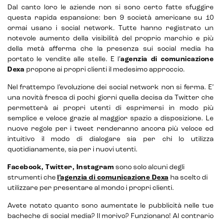
Dal canto loro le aziende non si sono certo fatte sfuggire
questa rapida espansione: ben 9 società americane su 10
ormai usano i social network. Tutte hanno registrato un
notevole aumento della visibilità del proprio marchio e più
E-commerce solutions
della metà afferma che la presenza sui social media ha
portato le vendite alle stelle. E l’
agenzia di comunicazione
Dexa
propone ai propri clienti il medesimo approccio.
Nel frattempo l’evoluzione dei social network non si ferma. E’
una novità fresca di pochi giorni quella decisa da Twitter che
E-commerce store
permetterà ai propri utenti di esprimersi in modo più
semplice e veloce grazie al maggior spazio a disposizione. Le
Marketplace for selling
nuove regole per i tweet renderanno ancora più veloce ed
intuitivo il modo di dialogare sia per chi lo utilizza
E-commerce management
quotidianamente, sia per i nuovi utenti.
Facebook, Twitter, Instagram
sono solo alcuni degli
Marketplace integration
strumenti che
l’agenzia di comunicazione Dexa
ha scelto di
utilizzare per presentare al mondo i propri clienti.
Payment gateway integration
Avete notato quanto sono aumentate le pubblicità nelle tue
Customer service management
bacheche di social media? Il morivo? Funzionano! Al contrario