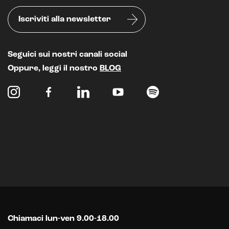
Iscriviti alla newsletter
Seguici sui nostri canali social
Oppure, leggi il nostro
BLOG
Intelligenza Artificiale e AR VR -
Metaverso
IoT (Internet of Things)
Blockchain
Chiamaci lun-ven 9.00-18.00