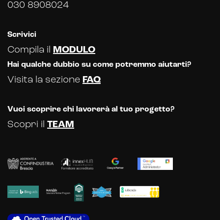
030 8908024
Intelligenza artificiale
Analisi predittiva
Scrivici
Compila il
MODULO
Chatbot e assistenti virtuali
Hai qualche dubbio su come potremmo aiutarti?
Realtà Aumentata
Visita la sezione
FAQ
Realtà Virtuale
Vuoi scoprire chi lavorerà al tuo progetto?
Metaverso
Scopri il
TEAM