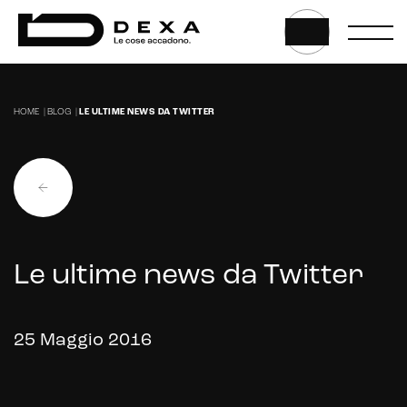
HOME
|
BLOG
|
LE ULTIME NEWS DA TWITTER
Web, App & Digital solution
Le ultime news da Twitter
Website
Web application e app
25 Maggio 2016
Whistleblowing
Sviluppo CMS personalizzati