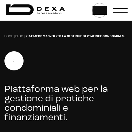
Web application e app
Whistleblowing
Sviluppo CMS personalizzati
HOME
|
BLOG
|
PIATTAFORMA WEB PER LA GESTIONE DI PRATICHE CONDOMINIALI E FINANZIAMENTI.
Headless CMS
UX/UI Design
Gestione hosting e manutenzione di siti web
Piattaforma web per la
gestione di pratiche
condominiali e
finanziamenti.