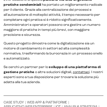
Marketing automation
pratiche condominiali
ha portato un miglioramento radicale
per il cliente. Grazie alla centralizzazione dei processi e
Lead generation e nurturing
all'automazione di molteplici attività, il tempo necessario per
completare ogni pratica si è ridotto significativamente.
Customer segmentation
Amministratori e operatori possono ora gestire un numero
maggiore di pratiche in tempi più brevi, con maggiore
precisione e sicurezza.
Questo progetto dimostra come la digitalizzazione sia un
motore di cambiamento in settori ad alta complessità
normativa, trasformando la burocrazia in un processo snello
e automatizzato.
Se cerchi un partner per lo
sviluppo di una piattaforma di
gestione pratiche
o altre soluzioni digitali,
contattaci
. I nostri
esperti sono a tua disposizione per trovare la soluzione più
adatta alla tua azienda.
CASE STUDY
|
WEB APP & PIATTAFORME
|
APPLICATIVO WEB ENTERPRISE
|
IOT
|
ANALISI & STRATEGIA
|