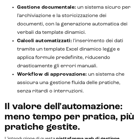
Gestione documentale:
un sistema sicuro per
l'archiviazione e la storicizzazione dei
documenti, con la generazione automatica dei
verbali da template dinamici.
Calcoli automatizzati:
l'inserimento dei dati
tramite un template Excel dinamico legge e
applica formule predefinite, riducendo
drasticamente gli errori manuali.
CRM & email marketing
Workflow di approvazione:
un sistema che
assicura una gestione fluida delle pratiche,
senza ritardi o interruzioni.
Sistemi di loyalty
Il valore dell'automazione:
meno tempo per pratica, più
Hubspot
pratiche gestite.
Email marketing
L'introduzione di questa
piattaforma web di gestione