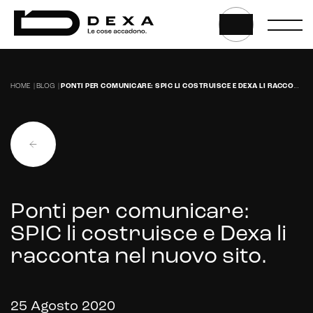
Headless CMS
UX/UI Design
Gestione hosting e manutenzione di siti web
HOME
|
BLOG
|
PONTI PER COMUNICARE: SPIC LI COSTRUISCE E DEXA LI RACCONTA NEL NUOVO SITO.
Ponti per comunicare:
SPIC li costruisce e Dexa li
racconta nel nuovo sito.
25 Agosto 2020