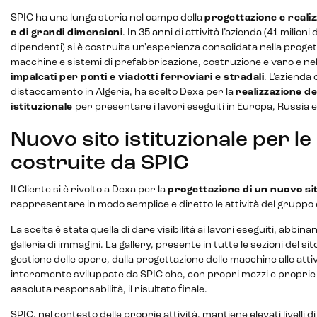
SPIC ha una lunga storia nel campo della
progettazione e reali
e di grandi dimensioni
. In 35 anni di attività l’azienda (41 milion
dipendenti) si è costruita un'esperienza consolidata nella proge
macchine e sistemi di prefabbricazione, costruzione e varo e ne
impalcati per ponti e viadotti ferroviari e stradali
. L’azienda
distaccamento in Algeria, ha scelto Dexa per la
realizzazione d
CRM & email marketing
istituzionale
per presentare i lavori eseguiti in Europa, Russia e
Nuovo sito istituzionale per l
costruite da SPIC
Sistemi di loyalty
Il Cliente si è rivolto a Dexa per la
progettazione di un nuovo sit
rappresentare in modo semplice e diretto le attività del gruppo 
Hubspot
La scelta è stata quella di dare visibilità ai lavori eseguiti, abbin
Email marketing
galleria di immagini. La gallery, presente in tutte le sezioni del si
gestione delle opere, dalla progettazione delle macchine alle attiv
Marketing automation
interamente sviluppate da SPIC che, con propri mezzi e propri
assoluta responsabilità, il risultato finale.
Lead generation e nurturing
SPIC, nel contesto delle proprie attività, mantiene elevati livelli d