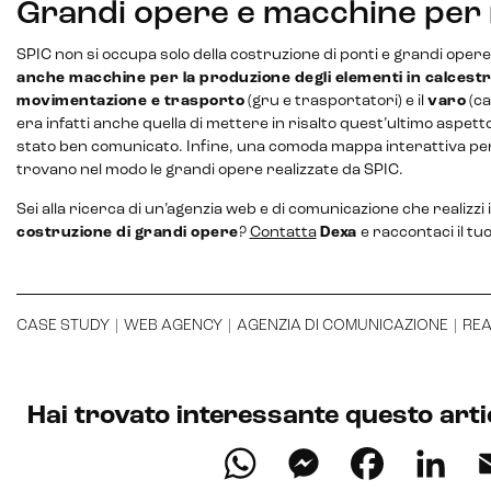
Grandi opere e macchine per r
SPIC non si occupa solo della costruzione di ponti e grandi oper
anche macchine per la produzione degli elementi in calcest
movimentazione e trasporto
(gru e trasportatori) e il
varo
(ca
Intelligenza Artificiale e AR VR -
era infatti anche quella di mettere in risalto quest’ultimo aspett
Metaverso
stato ben comunicato. Infine, una comoda mappa interattiva per
trovano nel modo le grandi opere realizzate da SPIC.
Sei alla ricerca di un’agenzia web e di comunicazione che realizzi i
IoT (Internet of Things)
costruzione di grandi opere
?
Contatta
Dexa
e raccontaci il tu
Blockchain
Intelligenza artificiale
CASE STUDY
|
WEB AGENCY
|
AGENZIA DI COMUNICAZIONE
|
REA
Analisi predittiva
Hai trovato interessante questo arti
Chatbot e assistenti virtuali
WhatsApp
Messenge
Faceb
Li
Realtà Aumentata