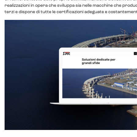
Customer segmentation
realizzazioni in opera che sviluppa sia nelle macchine che produc
terzi e dispone di tutte le certificazioni adeguate e costantemen