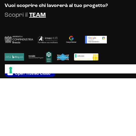
Vuoi scoprire chi lavorerà al tuo progetto?
Scopri il
TEAM
Scopri gli altri servizi offerti dalla
nostra Web & Communication Agency
© Dexa SRL 2025 - P.le Europa, 43 - 25068 Sarezzo (Brescia) - Registro
delle Imprese di Brescia: 04484150984 - Capitale sociale iv: € 100.000 -
P.IVA IT04484150984 - REA BS - 618082