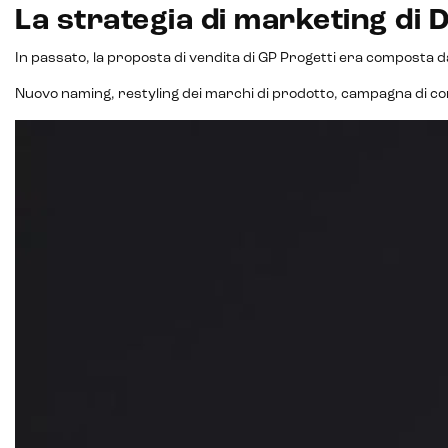
La strategia di marketing di D
Analisi predittiva
In passato, la proposta di vendita di GP Progetti era composta d
Chatbot e assistenti virtuali
Nuovo naming, restyling dei marchi di prodotto, campagna di comu
Realtà Aumentata
Realtà Virtuale
Metaverso