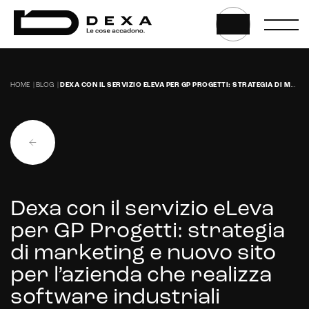
E-commerce store
Marketplace for selling
HOME
|
BLOG
|
DEXA CON IL SERVIZIO ELEVA PER GP PROGETTI: STRATEGIA DI MARKETING E NUOVO SITO PER L’AZIENDA CHE REALIZZA SOFTWARE INDUSTRIALI INNOVATIVI.
E-commerce management
Marketplace integration
Payment gateway integration
Customer service management
Dexa con il servizio eLeva
per GP Progetti: strategia
di marketing e nuovo sito
per l’azienda che realizza
software industriali