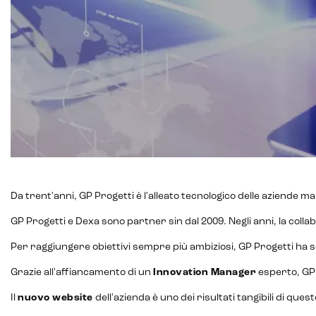
Intelligenza Artificiale e AR VR -
Metaverso
Da trent'anni, GP Progetti è l'alleato tecnologico delle aziende m
GP Progetti e Dexa sono partner sin dal 2009. Negli anni, la colla
Per raggiungere obiettivi sempre più ambiziosi, GP Progetti ha sc
IoT (Internet of Things)
Grazie all'affiancamento di un
Innovation Manager
esperto, GP 
Blockchain
Il
nuovo website
dell'azienda è uno dei risultati tangibili di quest
Intelligenza artificiale