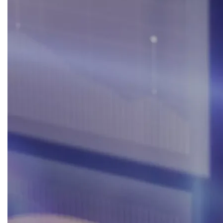
CRM & email marketing
Sistemi di loyalty
Hubspot
Email marketing
Marketing automation
Lead generation e nurturing
Customer segmentation