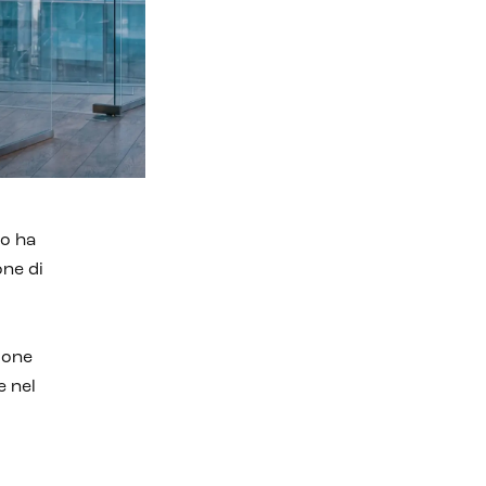
ro ha
one di
ione
e nel