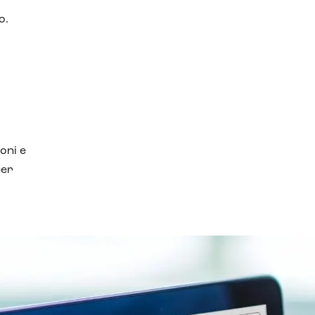
o.
oni e
per