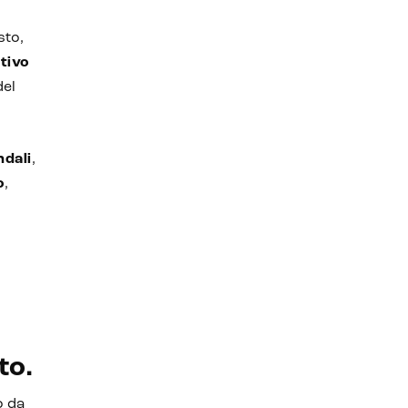
sto,
tivo
del
ndali
,
o
,
to.
o da