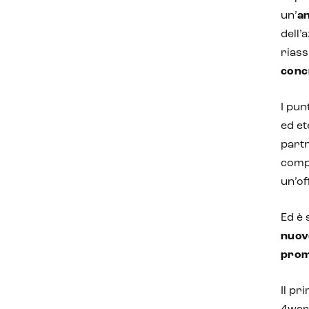
un’
an
dell’
rias
conc
I pun
ed et
partn
compl
un’of
Ed è 
nuov
prom
Il pr