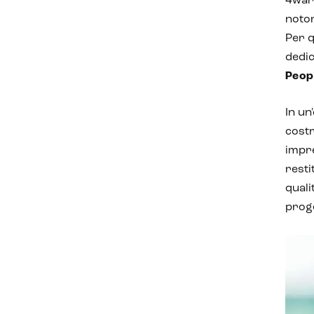
4ward
notor
Per q
dedic
Peop
In un
cost
impre
resti
quali
proge