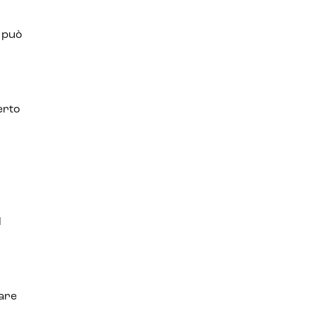
i può
a
perto
l
tare