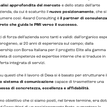
alisi approfondita del mercato
e dello stato dell’arte
azienda, da cui è scaturito il
nuovo posizionamento
, che s
sumere così: 4ward Consulting è
il partner di consulenz
reto che guida le PMI verso il successo.
ti di forza dell’azienda sono tanti e validi: dall’organico es
erogeneo, ai 20 anni di esperienza sul campo; dalla
ership con Borsa Italiana per il progetto Elite alla gamma
eta di competenze ed expertise interne che si traduce in
ferta integrata di servizi.
su questi che il lavoro di Dexa si è basato per strutturare i
o sistema di comunicazione
capace di trasmettere una
essa di concretezza, eccellenza e affidabilità
.
imo obiettivo che ci siamo posti, nel breve termine, era do