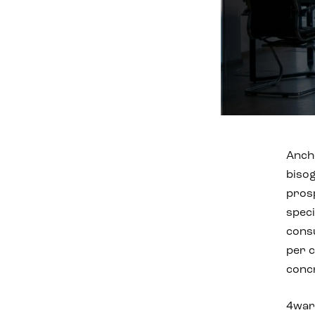
Anche
bisog
pros
speci
consu
per c
conc
4ward