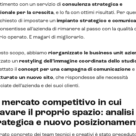
timento con un servizio di
consulenza strategica e
ionale per la crescita
, e lo fa con ottimi risultati. Per que
 chiesto di impostare un
impianto strategico e comunica
onsentisse all’azienda di rimanere al passo con la qualità 
io operato. E magari di migliorarlo.
esto scopo, abbiamo
riorganizzato le business unit azie
zzato un
restyling dell’immagine coordinata dello studi
ttato il
concept per una campagna
di
comunicazione
e
tturato un nuovo sito
, che rispondesse alle necessità
ciate dell’azienda e dei suoi clienti.
 mercato competitivo in cui
cavare il proprio spazio: analisi
rategica e nuovo posizionamen
rato concreto dei team tecnici e creativi è stato precedut