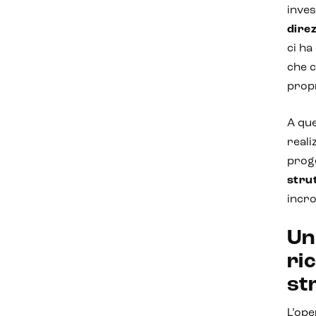
inves
direz
ci ha
che c
propr
A qu
reali
proge
stru
incro
Un
ri
st
L’ope