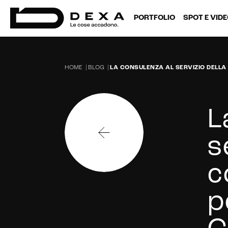
PORTFOLIO
SPOT E VID
HOME
|
BLOG
|
LA CONSULENZA AL SERVIZIO DELLA
L
s
c
p