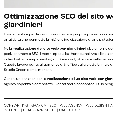
Ottimizzazione SEO del sito 
Intelligenza Artificiale e AR VR -
Metaverso
giardinieri
Fondamentale per la valorizzazione della propria presenza online
un’attività che permette la migliore indicizzazione di una piattaf
IoT (Internet of Things)
Nella
realizzazione del sito web
per giardinieri
abbiamo incluso
posizionamento SEO
. I nostri specialisti hanno analizzato il sett
Blockchain
individuato un ampio ventaglio di keyword, utilizzate nella redazi
Questo lavoro punta all’aumento di traffico sulla piattaforma e d
Intelligenza artificiale
Studio Green come impresa.
Analisi predittiva
Cerchi un partner per la
realizzazione di un sito web per giar
agency esperta e competete.
Contattaci
e raccontaci il tuo prog
Chatbot e assistenti virtuali
Realtà Aumentata
COPYWRITING
|
GRAFICA
|
SEO
|
WEB AGENCY
|
WEB DESIGN
|
A
Realtà Virtuale
INTERNET
|
REALIZZAZIONE SITI
|
CASE STUDY