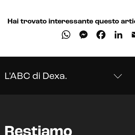
Metaverso
Hai trovato interessante questo arti
WhatsApp
Messenge
Faceb
Li
L'ABC di Dexa
.
Restiamo