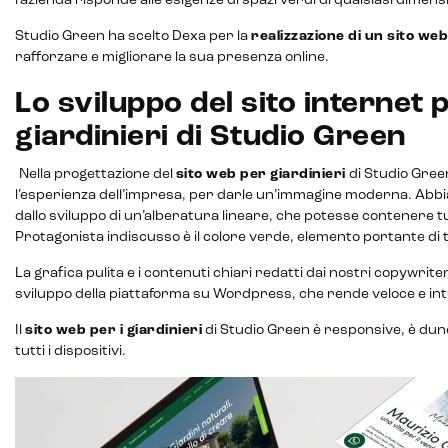
l’azienda risponde alle esigenze di spazi verdi di qualsiasi dimens
Studio Green ha scelto Dexa per la
realizzazione di un sito web
rafforzare e migliorare la sua presenza online.
CRM & email marketing
Lo sviluppo del sito internet p
giardinieri di Studio Green
Nella progettazione del
sito web per giardinieri
di Studio Gree
l’esperienza dell’impresa, per darle un’immagine moderna. Abbi
Sistemi di loyalty
dallo sviluppo di un’alberatura lineare, che potesse contenere t
Protagonista indiscusso è il colore verde, elemento portante di t
Hubspot
La grafica pulita e i contenuti chiari redatti dai nostri copywriter
Email marketing
sviluppo della piattaforma su Wordpress, che rende veloce e intu
Il
sito web per i giardinieri
di Studio Green è responsive, è dun
Marketing automation
tutti i dispositivi.
Lead generation e nurturing
Customer segmentation