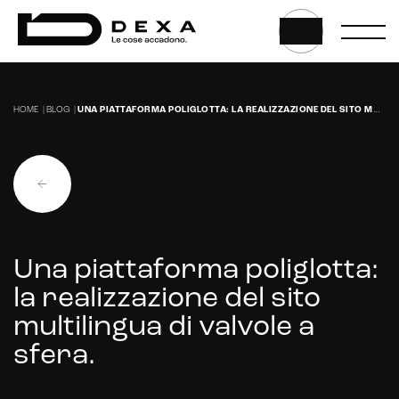
Headless CMS
UX/UI Design
Gestione hosting e manutenzione di siti web
HOME
|
BLOG
|
UNA PIATTAFORMA POLIGLOTTA: LA REALIZZAZIONE DEL SITO MULTILINGUA DI VALVOLE A SFERA.
Una piattaforma poliglotta:
la realizzazione del sito
multilingua di valvole a
sfera.