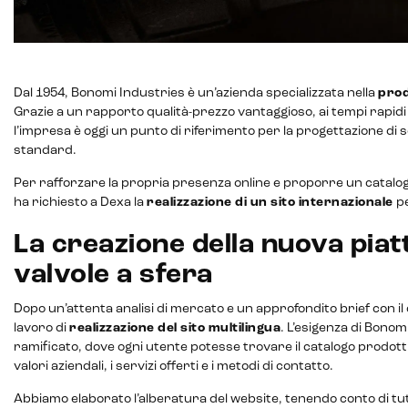
Payment gateway integration
Customer service management
Dal 1954, Bonomi Industries è un’azienda specializzata nella
prod
Grazie a un rapporto qualità-prezzo vantaggioso, ai tempi rapidi
l’impresa è oggi un punto di riferimento per la progettazione di 
standard.
Per rafforzare la propria presenza online e proporre un catalog
ha richiesto a Dexa la
realizzazione di un sito internazionale
pe
La creazione della nuova piat
valvole a sfera
Dopo un’attenta analisi di mercato e un approfondito brief con il cl
lavoro di
realizzazione del sito multilingua
. L’esigenza di Bonom
ramificato, dove ogni utente potesse trovare il catalogo prodott
valori aziendali, i servizi offerti e i metodi di contatto.
Abbiamo elaborato l’alberatura del website, tenendo conto di tutt