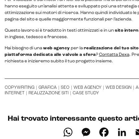
hanno eseguito un’analisi attenta e sviluppato poi una strategia
ottimizzazione sui motori di ricerca. Hanno quindi individuato le 
pagina del sito e quelle maggiormente funzionali per l’azienda.
Intelligenza Artificiale e AR VR -
Questo lavoro si è tradotto in testi ottimizzati e in un
sito intern
Metaverso
in inglese, tedesco e francese.
Hai bisogno di una
web
agency
per la
realizzazione del tuo sito
piattaforma dedicata alle valvole a sfera
?
Contatta Dexa
. Pr
richiesta e inizieremo subito il tuo progetto insieme.
IoT (Internet of Things)
Blockchain
COPYWRITING
|
GRAFICA
|
SEO
|
WEB AGENCY
|
WEB DESIGN
|
A
Intelligenza artificiale
INTERNET
|
REALIZZAZIONE SITI
|
CASE STUDY
Analisi predittiva
Hai trovato interessante questo arti
Chatbot e assistenti virtuali
WhatsApp
Messenge
Faceb
Li
Realtà Aumentata