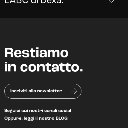
L'ABC di Dexa
.
Restiamo
Intelligenza Artificiale e AR VR -
in contatto.
Metaverso
Iscriviti alla newsletter
IoT (Internet of Things)
Blockchain
Seguici sui nostri canali social
Intelligenza artificiale
Oppure, leggi il nostro
BLOG