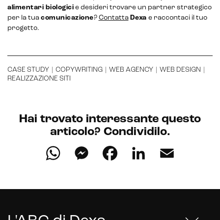
alimentari biologici
e desideri trovare un partner strategico
Hubspot
per la tua
comunicazione
?
Contatta
Dexa
e raccontaci il tuo
progetto.
Email marketing
Marketing automation
CASE STUDY
|
COPYWRITING
|
WEB AGENCY
|
WEB DESIGN
|
Lead generation e nurturing
REALIZZAZIONE SITI
Customer segmentation
Hai trovato interessante questo
articolo? Condividilo.
WhatsApp
Messenger
Facebook
LinkedIn
Email