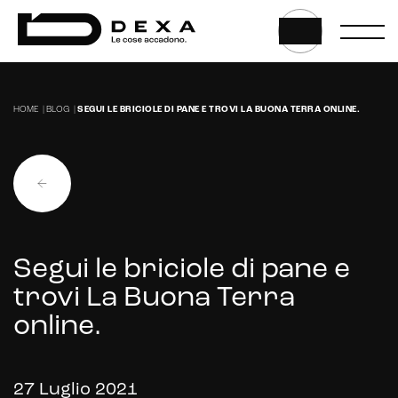
Web, App & Digital solution
HOME
|
BLOG
|
SEGUI LE BRICIOLE DI PANE E TROVI LA BUONA TERRA ONLINE.
Website
Web application e app
Whistleblowing
Sviluppo CMS personalizzati
Segui le briciole di pane e
Headless CMS
trovi La Buona Terra
online.
UX/UI Design
Gestione hosting e manutenzione di siti web
27 Luglio 2021