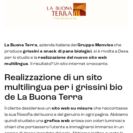
E-commerce store
Marketplace for selling
La Buona Terra
, azienda italiana del
Gruppo Monviso
che
E-commerce management
produce
grissini e snack di pane biologici
, si è rivolta a Dexa
per lo studio e la
realizzazione del nuovo sito web
Marketplace integration
multilingua
. Il risultato? Un sito internet croccante.
Realizzazione di un sito
Payment gateway integration
multilingua per i grissini bio
Customer service management
de La Buona Terra
Il cliente desiderava un
sito web
su misura
che raccontasse
la sua filosofia del buono e del genuino in ogni pagina. Abbiamo
quindi studiato una
grafica web
ariosa con colori luminosi e
chiari che portassero l’utente a immaginarsi immerso in un