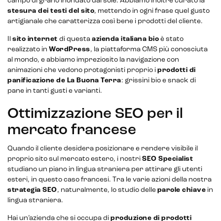
campo di grano inondato dal sole. Abbiamo inoltre curato la
stesura dei testi del sito
, mettendo in ogni frase quel gusto
artigianale che caratterizza così bene i prodotti del cliente.
Il
sito internet
di questa
azienda italiana bio
è stato
realizzato in
WordPress
, la piattaforma CMS più conosciuta
al mondo, e abbiamo impreziosito la navigazione con
animazioni che vedono protagonisti proprio i
prodotti di
panificazione de La Buona Terra
: grissini bio e snack di
pane in tanti gusti e varianti.
Ottimizzazione SEO per il
mercato francese
Quando il cliente desidera posizionare e rendere visibile il
CRM & email marketing
proprio sito sul mercato estero, i nostri
SEO Specialist
studiano un piano in lingua straniera per attirare gli utenti
esteri, in questo caso francesi. Tra le varie azioni della nostra
strategia SEO
, naturalmente, lo studio delle
parole chiave
in
lingua straniera.
Sistemi di loyalty
Hai un’azienda che si occupa di
produzione di prodotti