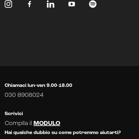
Analisi predittiva
Chatbot e assistenti virtuali
Realtà Aumentata
Realtà Virtuale
Metaverso
Chiamaci lun-ven 9.00-18.00
030 8908024
Scrivici
Compila il
MODULO
Hai qualche dubbio su come potremmo aiutarti?