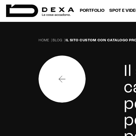
PORTFOLIO
SPOT E VID
HOME
|
BLOG
|
IL SITO CUSTOM CON CATALOGO PRO
I
c
p
p