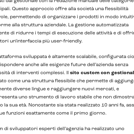
ati dal gestionale con la redazione manuale delle categorie
ipali. Questo approccio offre alla società una flessibilità
ole, permettendo di organizzare i prodotti in modo intuiti
rme alla struttura aziendale. La gestione automatizzata
nte di ridurre i tempi di esecuzione delle attività e di offri
atori un'interfaccia più user-friendly.
attaforma sviluppata è altamente scalabile, configurata ci
ispondere anche alle esigenze future dell’azienda senza
sità di interventi complessi. Il
sito custom con gestiona
to come una struttura flessibile che permette di aggiun
mente diverse lingue e raggiungere nuovi mercati, e
esenta uno strumento di lavoro stabile che non dimostr
to la sua età. Nonostante sia stata realizzato 10 anni fa, as
sue funzioni esattamente come il primo giorno.
am di sviluppatori esperti dell’agenzia ha realizzato uno