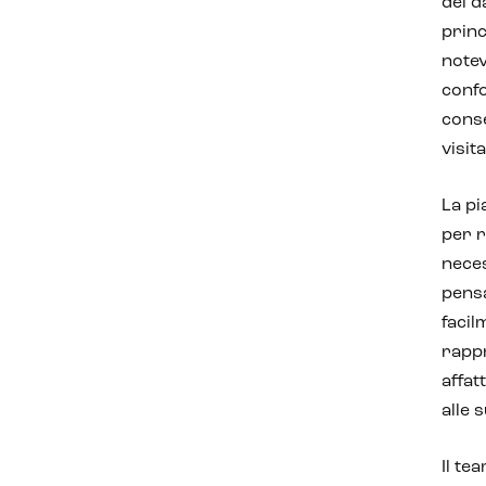
dei d
princ
notev
confo
conse
visit
La pi
per r
neces
pensa
facil
rappr
affat
alle 
Il te