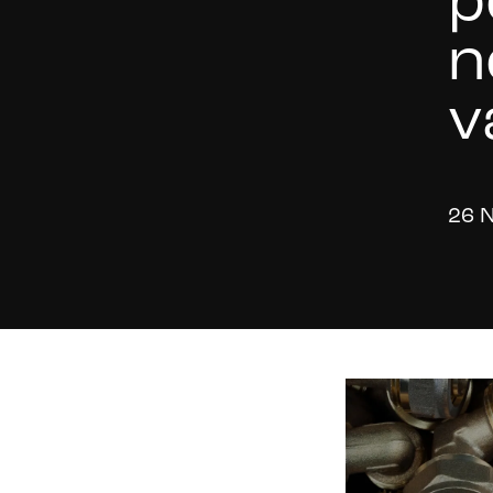
p
n
v
26 