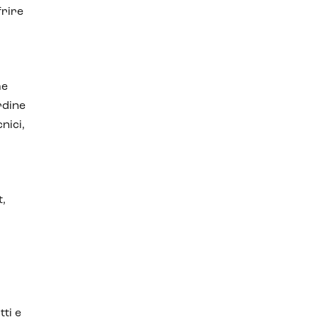
frire
me
rdine
nici,
t,
ti e