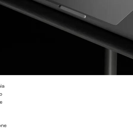
hia
o
e
one