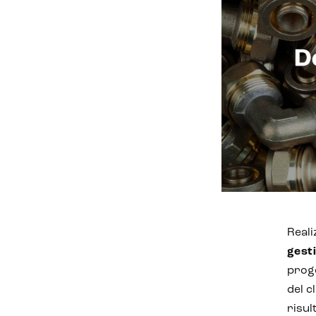
Reali
gest
prog
del c
risul