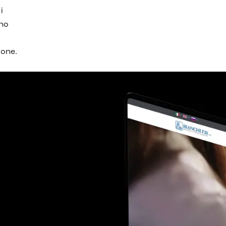
i
ono
ione.