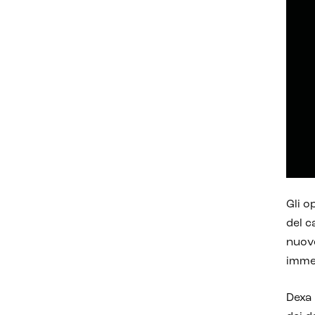
Gli o
del c
nuove
immed
Dexa 