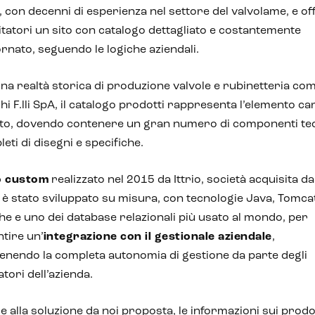
 con decenni di esperienza nel settore del valvolame, e of
sitatori un sito con catalogo dettagliato e costantemente
rnato, seguendo le logiche aziendali.
na realtà storica di produzione valvole e rubinetteria co
hi F.lli SpA, il catalogo prodotti rappresenta l’elemento ca
ito, dovendo contenere un gran numero di componenti tec
eti di disegni e specifiche.
o custom
realizzato nel 2015 da Ittrio, società acquisita da
 è stato sviluppato su misura, con tecnologie Java, Tomca
e e uno dei database relazionali più usato al mondo, per
tire un’
integrazione con il gestionale aziendale
,
nendo la completa autonomia di gestione da parte degli
tori dell’azienda.
e alla soluzione da noi proposta, le informazioni sui prodot