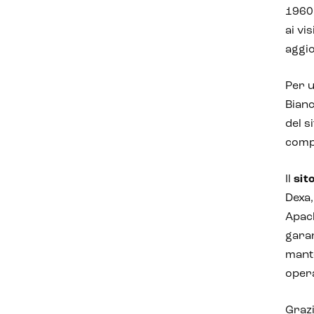
1960,
ai vi
aggio
Per u
Bianc
del s
compl
Il
sit
Dexa,
Apach
garan
mante
opera
Grazi