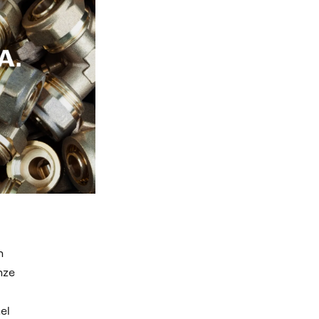
n
nze
el