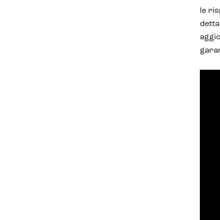
le ri
detta
aggio
garan