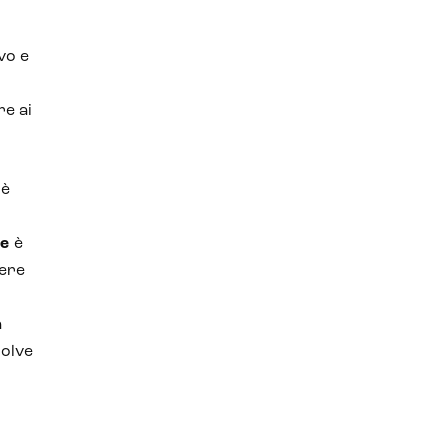
vo e
re ai
oè
le
è
gere
a
solve