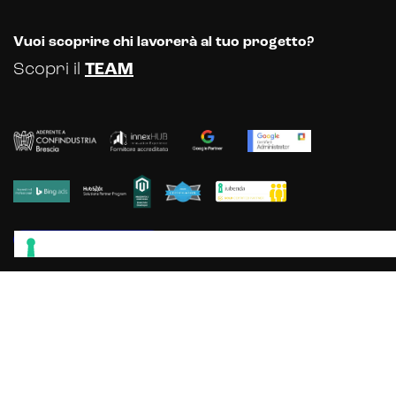
Vuoi scoprire chi lavorerà al tuo progetto?
Scopri il
TEAM
Scopri gli altri servizi offerti dalla
nostra Web & Communication Agency
© Dexa SRL 2025 - P.le Europa, 43 - 25068 Sarezzo (Brescia) - Registro
delle Imprese di Brescia: 04484150984 - Capitale sociale iv: € 100.000 -