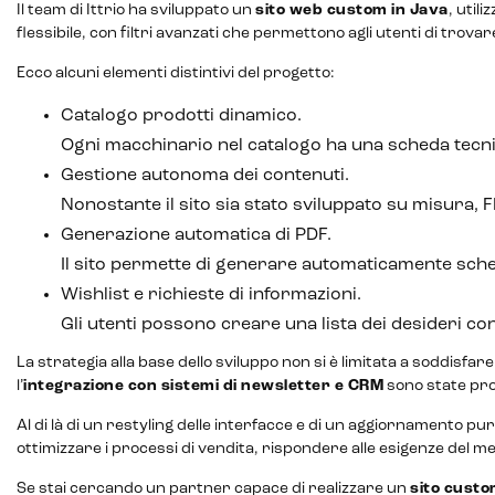
Il team di Ittrio ha sviluppato un
sito web custom in Java
, util
flessibile, con filtri avanzati che permettono agli utenti di trov
Ecco alcuni elementi distintivi del progetto:
Catalogo prodotti dinamico.
Ogni macchinario nel catalogo ha una scheda tecnic
Gestione autonoma dei contenuti.
Nonostante il sito sia stato sviluppato su misura,
Generazione automatica di PDF.
Il sito permette di generare automaticamente sched
Wishlist e richieste di informazioni.
Gli utenti possono creare una lista dei desideri con
La strategia alla base dello sviluppo non si è limitata a soddisfare
l’
integrazione con sistemi di newsletter e CRM
sono state prog
Al di là di un restyling delle interfacce e di un aggiornamento pu
ottimizzare i processi di vendita, rispondere alle esigenze del m
Se stai cercando un partner capace di realizzare un
sito custo