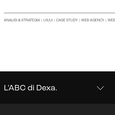
ANALISI & STRATEGIA
|
UX/UI
|
CASE STUDY
|
WEB AGENCY
|
WEB
L'ABC di Dexa
.