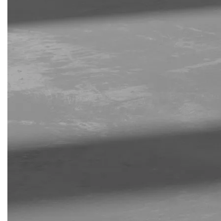
Blockchain
Intelligenza artificiale
Analisi predittiva
Chatbot e assistenti virtuali
Realtà Aumentata
Realtà Virtuale
Metaverso