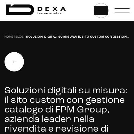
HOME
|
BLOG
|
SOLUZIONI DIGITALI SU MISURA: IL SITO CUSTOM CON GESTIONE CATALOGO DI FPM GROUP, AZIENDA LEADER NELLA RIVENDITA E REVISIONE DI MACCHINARI PER LO STAMPAGGIO DEI METALLI.
E-commerce solutions
E-commerce store
Marketplace for selling
Soluzioni digitali su misura:
il sito custom con gestione
E-commerce management
catalogo di FPM Group,
Marketplace integration
azienda leader nella
Payment gateway integration
rivendita e revisione di