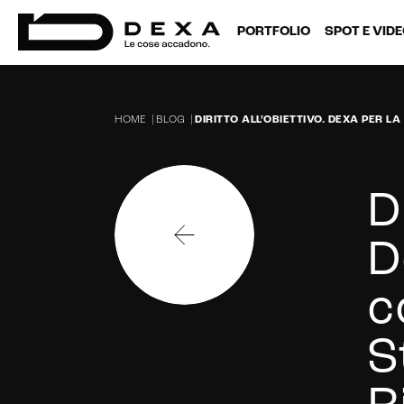
PORTFOLIO
SPOT E VID
HOME
|
BLOG
|
DIRITTO ALL’OBIETTIVO. DEXA PER L
D
D
c
S