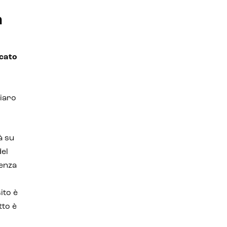
n
ocato
iaro
à su
del
ienza
ito è
tto è