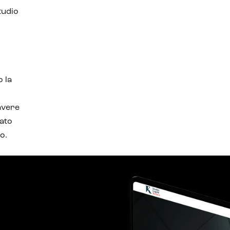
tudio
 la
avere
ato
io.