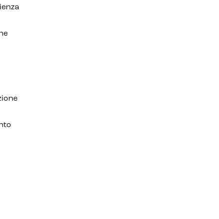
rienza
 ne
o
zione
nto