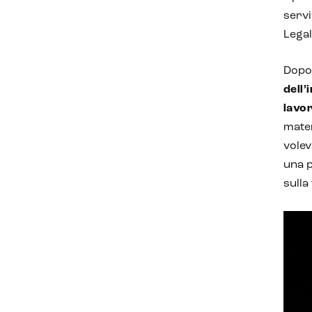
servi
Legal
Dopod
dell
lavo
mater
volev
una p
sulla