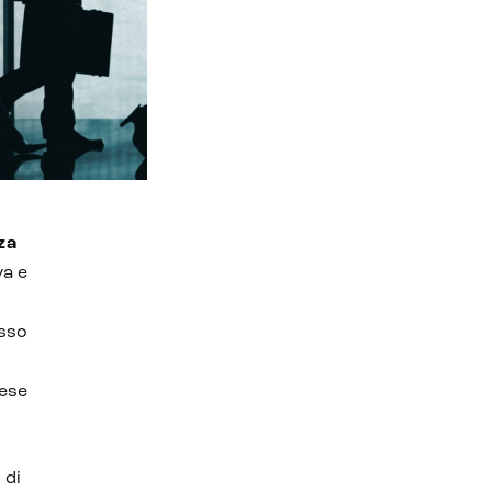
za
va e
esso
rese
 di