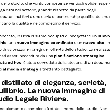
 dello studio, che vanta competenze verticali solide, espe
nga data nel settore, grande rispetto da parte degli
locutori nei fori e una serie di partnership qualificate che
ficano la qualità e ne completano il servizio.
oncreto, in Dexa ci siamo occupati di progettare un
nuov
hio
, una
nuova immagine coordinata
e un
nuovo sito
, in
 di valorizzare i pregi dell’offerta dello studio. La realizza
esti asset, preceduta da una
pianificazione strategica
iata ad hoc
, è stata corredata dalla stesura di un docume
cial media strategy
altrettanto dettagliato.
distillato di eleganza, serietà,
uilibrio. La nuova immagine di
udio Legale Riviera.
imo elemento a cambiare è stato il nome dello studio. Non