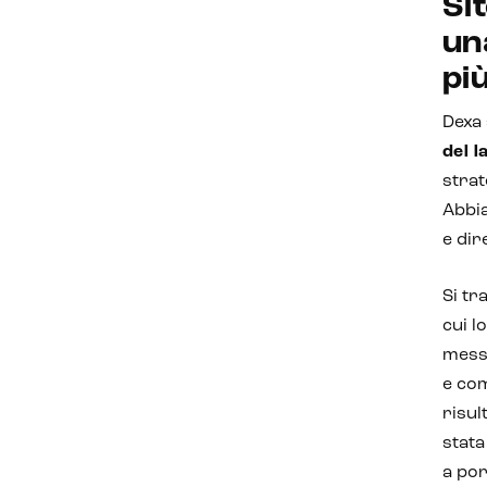
Sit
un
più
Dexa 
del 
strat
Abbi
e dir
Si tr
cui l
messa
e com
risul
stata
a por