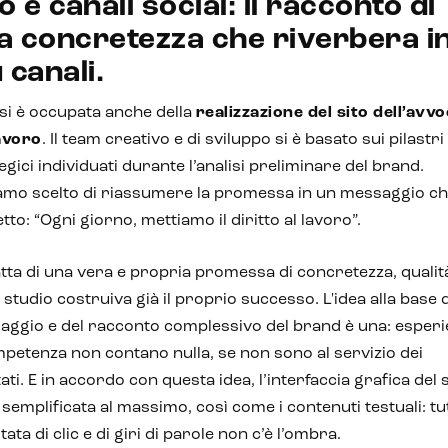
o e canali social: il racconto di
a concretezza che riverbera i
 canali.
si è occupata anche della
realizzazione del sito dell’avv
lavoro
. Il team creativo e di sviluppo si è basato sui pilastri
egici individuati durante l’analisi preliminare del brand.
amo scelto di riassumere la promessa in un messaggio ch
etto: “Ogni giorno, mettiamo il diritto al lavoro”.
atta di una vera e propria promessa di concretezza, qualit
o studio costruiva già il proprio successo. L'idea alla base 
ggio e del racconto complessivo del brand è una: esper
petenza non contano nulla, se non sono al servizio dei
tati. E in accordo con questa idea, l’interfaccia grafica del s
 semplificata al massimo, così come i contenuti testuali: tu
tata di clic e di giri di parole non c’è l’ombra.