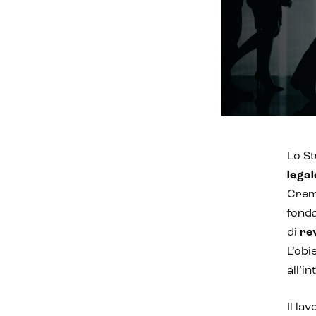
Lo St
legal
Cremo
fonda
di
re
L’obi
all’i
Il la