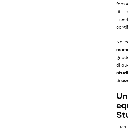
forza
di lu
inter
certi
Nel c
marc
grado
di qu
stud
di
so
Un 
eq
St
Il pr