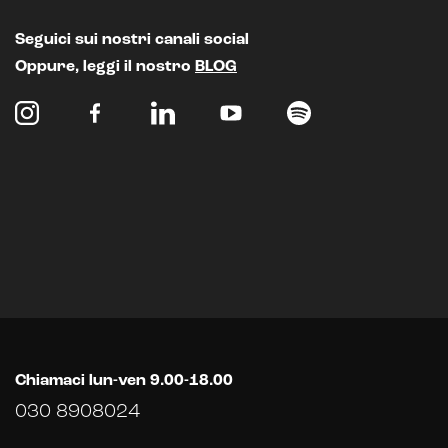
Chatbot e assistenti virtuali
Seguici sui nostri canali social
Realtà Aumentata
Oppure, leggi il nostro
BLOG
Realtà Virtuale
Metaverso
Chiamaci lun-ven 9.00-18.00
030 8908024