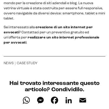
mondo per la creazione di siti aziendali e blog. La nuova
Email marketing
vetrina virtuale è stata costruita per essere full responsive,
ovvero navigabile da diversi device: smartphone, tablet e mini
Marketing automation
tablet.
Sei interessato alla
creazione di un sito internet per
Lead generation e nurturing
avvocati
? Contattaci per un preventivo gratuito ed
un'offerta per
realizzare un sito internet professionale
Customer segmentation
per avvocati
.
NEWS
|
CASE STUDY
Hai trovato interessante questo
articolo? Condividilo.
WhatsApp
Messenger
Facebook
LinkedIn
Email