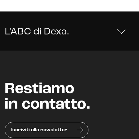
L'ABC di Dexa
.
Intelligenza Artificiale e AR VR -
Metaverso
Restiamo
IoT (Internet of Things)
in contatto.
Blockchain
Intelligenza artificiale
Iscriviti alla newsletter
Analisi predittiva