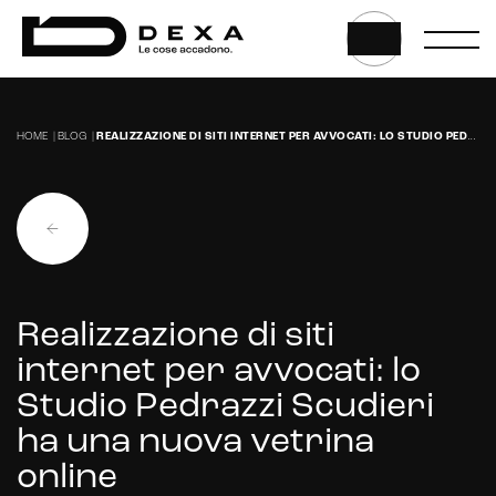
Website
HOME
|
BLOG
|
REALIZZAZIONE DI SITI INTERNET PER AVVOCATI: LO STUDIO PEDRAZZI SCUDIERI HA UNA NUOVA VETRINA ONLINE
Web application e app
Whistleblowing
Sviluppo CMS personalizzati
Headless CMS
Realizzazione di siti
UX/UI Design
internet per avvocati: lo
Gestione hosting e manutenzione di siti web
Studio Pedrazzi Scudieri
ha una nuova vetrina
online