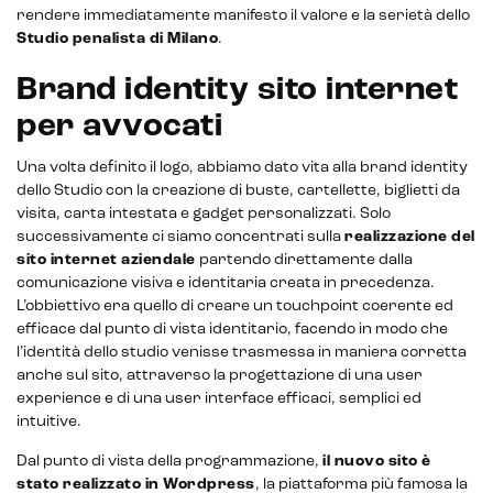
rendere immediatamente manifesto il valore e la serietà dello
Studio penalista di Milano
.
Brand identity sito internet
per avvocati
Una volta definito il logo, abbiamo dato vita alla brand identity
dello Studio con la creazione di buste, cartellette, biglietti da
visita, carta intestata e gadget personalizzati. Solo
successivamente ci siamo concentrati sulla
realizzazione del
sito internet aziendale
partendo direttamente dalla
comunicazione visiva e identitaria creata in precedenza.
L’obbiettivo era quello di creare un touchpoint coerente ed
CRM & email marketing
efficace dal punto di vista identitario, facendo in modo che
l’identità dello studio venisse trasmessa in maniera corretta
anche sul sito, attraverso la progettazione di una user
experience e di una user interface efficaci, semplici ed
intuitive.
Sistemi di loyalty
Dal punto di vista della programmazione,
il nuovo sito è
Hubspot
stato realizzato in Wordpress
, la piattaforma più famosa la