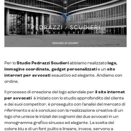
E-commerce store
Marketplace for selling
E-commerce management
Marketplace integration
Payment gateway integration
Per lo
Studio Pedrazzi Scudieri
abbiamo realizzato
logo,
immagine coordinata, gadget personalizzati
e un
sito
Customer service management
internet per avvocati
esaustivo ed elegante. Andiamo con
ordine.
Il processo di creazione del logo aziendale per
il sito internet
per avvocati
è iniziato con lo studio approfondito del cliente
e dei suoi competitor, è proseguito con l’analisi del mercato di
riferimento e si è concluso con la realizzazione creativa di un
logo che unisce le iniziali dei cognomi dei due avvocati in un
monogramma grafico sinuoso ed elegante. La scelta del
colore blu e di un font pulito e lineare, invece, servono a