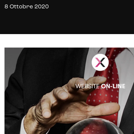
8 Ottobre 2020
Payment gateway integration
Customer service management