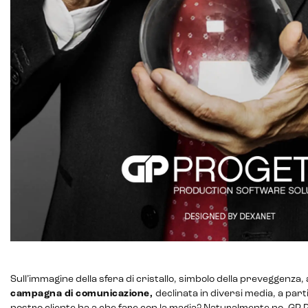
CRM & email marketing
Sistemi di loyalty
Sull’immagine della sfera di cristallo, simbolo della preveggenza
Hubspot
campagna di comunicazione,
declinata in diversi media, a par