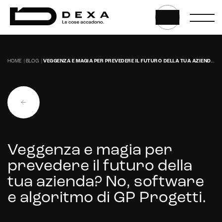
HOME
|
BLOG
|
VEGGENZA E MAGIA PER PREVEDERE IL FUTURO DELLA TUA AZIENDA? NO, SOFTWARE E ALGORITMO DI GP PROGETTI.
E-commerce solutions
Veggenza e magia per
E-commerce store
prevedere il futuro della
Marketplace for selling
tua azienda? No, software
E-commerce management
e algoritmo di GP Progetti.
Marketplace integration