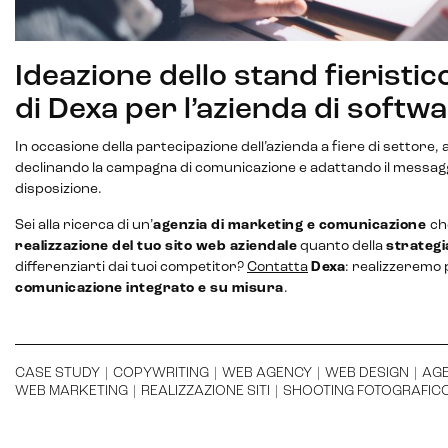
Ideazione dello stand fieristic
di Dexa per l’azienda di softw
In occasione della partecipazione dell’azienda a fiere di settore
declinando la campagna di comunicazione e adattando il messaggio
disposizione.
Sei alla ricerca di un’
agenzia di marketing e comunicazione
ch
realizzazione del tuo sito web aziendale
quanto della
strategi
differenziarti dai tuoi competitor?
Contatta
Dexa
: realizzeremo
comunicazione integrato e su misura
.
CASE STUDY
|
COPYWRITING
|
WEB AGENCY
|
WEB DESIGN
|
AGE
WEB MARKETING
|
REALIZZAZIONE SITI
|
SHOOTING FOTOGRAFIC