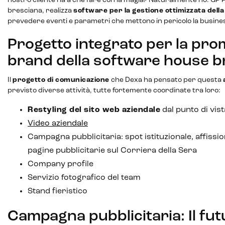
nostro cliente ha a che fare con la magia? Naturalmente no. GP 
Email marketing
bresciana, realizza
software per la gestione ottimizzata dell
prevedere eventi e parametri che mettono in pericolo la busines
Marketing automation
Progetto integrato per la pro
Lead generation e nurturing
brand della software house b
Customer segmentation
Il
progetto di comunicazione
che Dexa ha pensato per questa
previsto diverse attività, tutte fortemente coordinate tra loro:
Restyling del sito web aziendale
dal punto di vist
Video aziendale
Campagna pubblicitaria: spot istituzionale, affissio
pagine pubblicitarie sul Corriera della Sera
Company profile
Servizio fotografico del team
Stand fieristico
Campagna pubblicitaria: Il fut