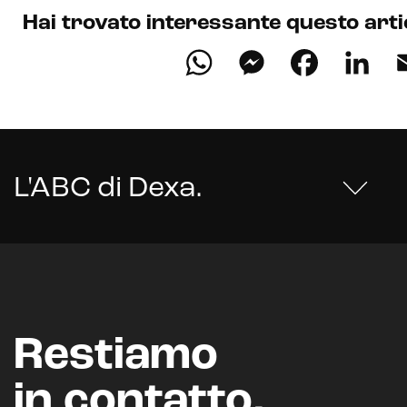
Hai trovato interessante questo arti
WhatsApp
Messenge
Faceb
Li
L'ABC di Dexa
.
Restiamo
in contatto.