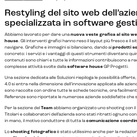
IoT (Internet of Things)
Restyling del sito web dell’azi
Blockchain
specializzata in software gesti
Intelligenza artificiale
Abbiamo lavorato per dare una
nuova veste grafica al sito w
house
. Gli interventi grafici hanno reso il layout più fresco e il s
Analisi predittiva
navigare. Grafiche e immagini si bilanciano, dando ai
prodotti s
concreto: i servizi e i vantaggi di questi strumenti diventano quin
Chatbot e assistenti virtuali
contenuti sono chiari e tutte le informazioni contribuiscono a r
complesse attività svolte dalla
software house
GP Progetti.
Realtà Aumentata
Una sezione dedicata alle Soluzioni riepiloga le possibilità offerte
Realtà Virtuale
4.0 si entra nella dimensione dell’innovazione applicata alle azie
sono raccolte con ordine tutte le schede tecniche, ora facilment
Metaverso
Referenze sono riportate le numerose aziende soddisfatte che si
Per la sezione del
Team
abbiamo organizzato uno shooting con il
Titolari e collaboratori dell’azienda sono stati ritratti ognuno con
in mano, il motivo conduttore di tutta la
comunicazione coordina
Lo
shooting fotografico
è stato utilissimo anche per la redazio