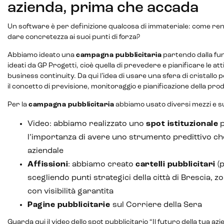
azienda, prima che accada
Un software è per definizione qualcosa di immateriale: come rend
dare concretezza ai suoi punti di forza?
Abbiamo ideato una
campagna pubblicitaria
partendo dalla fun
ideati da GP Progetti, cioè quella di prevedere e pianificare le att
business continuity. Da qui l’idea di usare una sfera di cristall
il concetto di previsione, monitoraggio e pianificazione della pro
Per la
campagna pubblicitaria
abbiamo usato diversi mezzi e s
Video: abbiamo realizzato uno
spot istituzionale
p
l’importanza di avere uno strumento predittivo ch
aziendale
Affissioni
: abbiamo creato
cartelli pubblicitari
(p
Intelligenza Artificiale e AR VR -
scegliendo punti strategici della città di Brescia, z
Metaverso
con visibilità garantita
Pagine pubblicitarie
sul Corriere della Sera
Guarda qui il video
dello spot pubblicitario “Il futuro della tua a