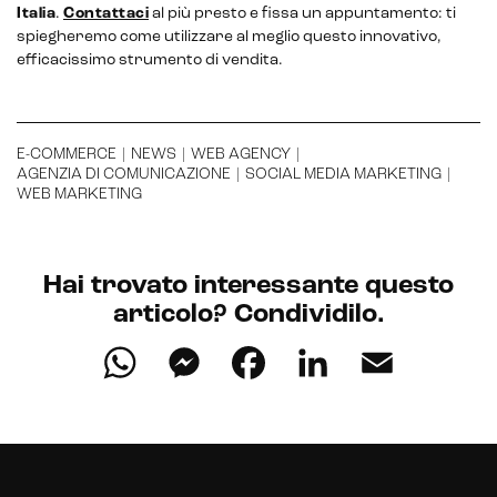
Italia
.
Contattaci
al più presto e fissa un appuntamento: ti
spiegheremo come utilizzare al meglio questo innovativo,
efficacissimo strumento di vendita.
Intelligenza Artificiale e AR VR -
Metaverso
E-COMMERCE
|
NEWS
|
WEB AGENCY
|
AGENZIA DI COMUNICAZIONE
|
SOCIAL MEDIA MARKETING
|
WEB MARKETING
IoT (Internet of Things)
Hai trovato interessante questo
Blockchain
articolo? Condividilo.
WhatsApp
Messenger
Facebook
LinkedIn
Email
Intelligenza artificiale
Analisi predittiva
Chatbot e assistenti virtuali
Realtà Aumentata