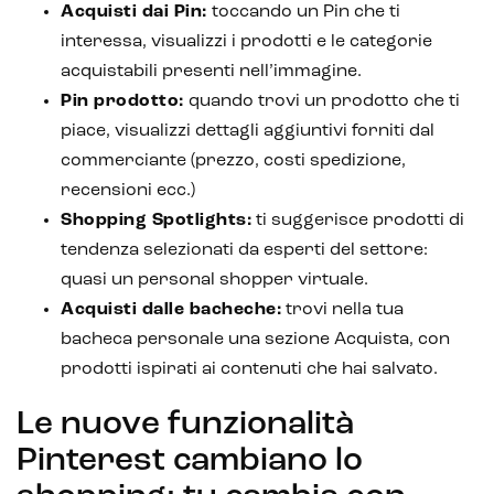
Acquisti dai Pin:
toccando un Pin che ti
interessa, visualizzi i prodotti e le categorie
acquistabili presenti nell’immagine.
Pin prodotto:
quando trovi un prodotto che ti
piace, visualizzi dettagli aggiuntivi forniti dal
commerciante (prezzo, costi spedizione,
CRM & email marketing
recensioni ecc.)
Shopping Spotlights:
ti suggerisce prodotti di
tendenza selezionati da esperti del settore:
quasi un personal shopper virtuale.
Acquisti dalle bacheche:
trovi nella tua
Sistemi di loyalty
bacheca personale una sezione Acquista, con
Hubspot
prodotti ispirati ai contenuti che hai salvato.
Email marketing
Le nuove funzionalità
Marketing automation
Pinterest cambiano lo