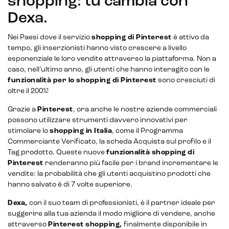
shopping: tu cambia con
Lead generation e nurturing
Dexa.
Customer segmentation
Nei Paesi dove il servizio
shopping di Pinterest
è attivo da
tempo, gli inserzionisti hanno visto crescere a livello
esponenziale le loro vendite attraverso la piattaforma. Non a
caso, nell’ultimo anno, gli utenti che hanno interagito con le
funzionalità per lo shopping di Pinterest
sono cresciuti di
oltre il 200%!
Grazie a
Pinterest
, ora anche le nostre aziende commerciali
possono utilizzare strumenti davvero innovativi per
stimolare lo
shopping in Italia
, come il Programma
Commerciante Verificato, la scheda Acquista sul profilo e il
Tag prodotto. Queste nuove
funzionalità shopping di
Pinterest
renderanno più facile per i brand incrementare le
vendite: la probabilità che gli utenti acquistino prodotti che
hanno salvato è di 7 volte superiore.
Dexa,
con il suo team di professionisti, è il partner ideale per
suggerire alla tua azienda il modo migliore di vendere, anche
attraverso
Pinterest shopping,
finalmente disponibile in