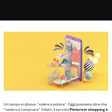
E-commerce solutions
E-commerce store
Marketplace for selling
E-commerce management
Un tempo si diceva: “volere è potere”. Oggi possiamo dire che
“vedere è comprare”. Infatti, il servizio
Pinterest shopping è