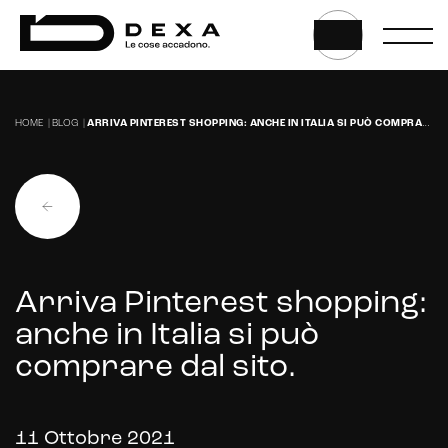
Sviluppo CMS personalizzati
Headless CMS
UX/UI Design
HOME
|
BLOG
|
ARRIVA PINTEREST SHOPPING: ANCHE IN ITALIA SI PUÒ COMPRARE DAL SITO.
Gestione hosting e manutenzione di siti web
Arriva Pinterest shopping:
anche in Italia si può
comprare dal sito.
11 Ottobre 2021