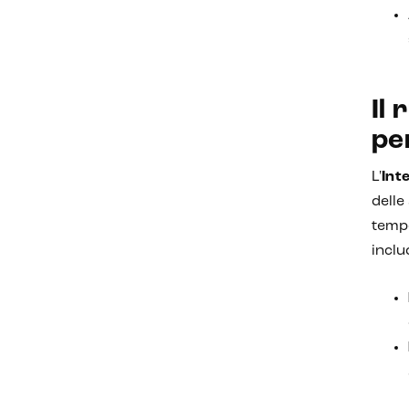
Il 
pe
L'
Inte
delle
tempo
inclu