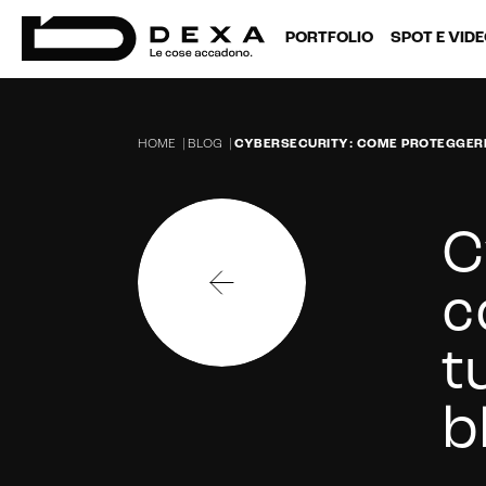
PORTFOLIO
SPOT E VID
HOME
|
BLOG
|
CYBERSECURITY: COME PROTEGGERE 
C
c
t
b