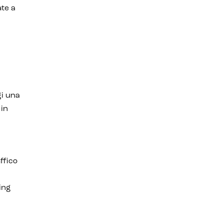
ate a
i una
 in
affico
ing