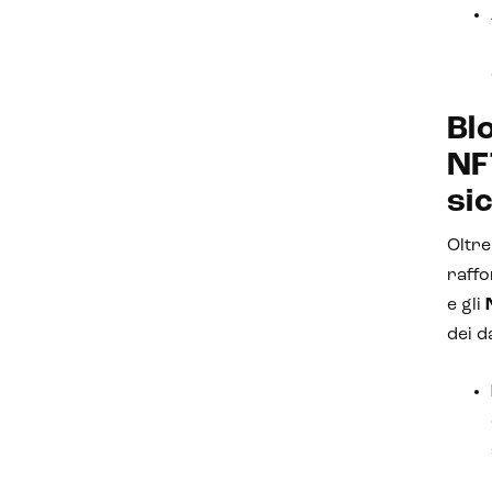
Bl
NF
si
Oltre
raffo
e gli
dei d