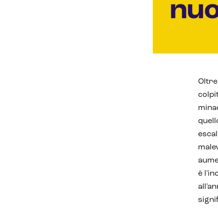
Oltre
colpi
minac
quel
escal
malev
aumen
è l'i
all'a
signi