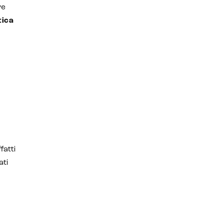
ve
tica
fatti
ati