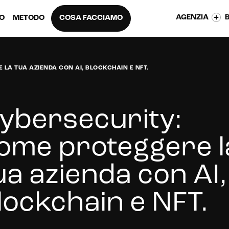
AGENZIA
EO
METODO
COSA FACCIAMO
LA TUA AZIENDA CON AI, BLOCKCHAIN E NFT.
ybersecurity:
ome proteggere l
ua azienda con AI,
lockchain e NFT.