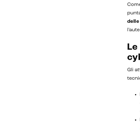
Come 
punta
delle
l'aut
Le
cy
Gli a
tecni