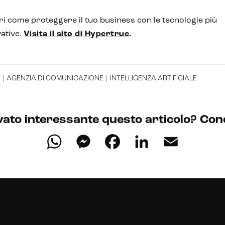
i come proteggere il tuo business con le tecnologie più
ative.
Visita il sito di Hypertrue
.
|
AGENZIA DI COMUNICAZIONE
|
INTELLIGENZA ARTIFICIALE
vato interessante questo articolo? Cond
WhatsApp
Messenger
Facebook
LinkedIn
Email