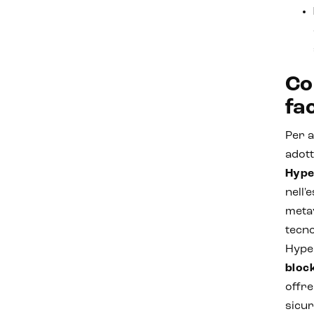
Co
fac
Per a
adott
Hype
nell'
meta
tecno
Hyper
block
offre
sicur