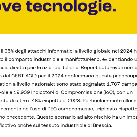
 il 35% degli attacchi informatici a livello globale nel 2024 
to il comparto industriale e manifatturiero, evidenziando 
cia diretta per le aziende italiane. Report autorevoli com
lo del CERT-AGID per il 2024 confermano questa preoccup
ation a livello nazionale: sono state segnalate 1.767 camp
ole e 19.939 Indicatori di Compromissione (IoC), con un
to di oltre il 46% rispetto al 2023. Particolarmente allar
ncremento nell'uso di PEC compromesse, triplicato rispett
nno precedente. Questo scenario ad alto rischio ha un imp
ficativo anche sul tessuto industriale di Brescia.