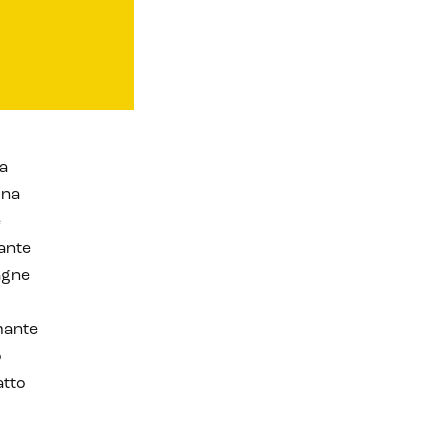
ha
una
e
ante
agne
mante
o
atto