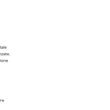
tale
nzate.
zione
ore