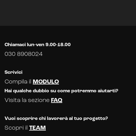
Analisi predittiva
Chatbot e assistenti virtuali
Realtà Aumentata
Chiamaci lun-ven 9.00-18.00
Realtà Virtuale
030 8908024
Metaverso
Scrivici
Compila il
MODULO
Hai qualche dubbio su come potremmo aiutarti?
Visita la sezione
FAQ
Vuoi scoprire chi lavorerà al tuo progetto?
Scopri il
TEAM