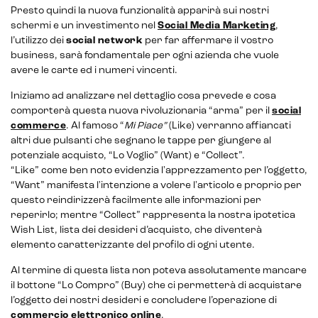
Presto quindi la nuova funzionalità apparirà sui nostri
E-commerce solutions
schermi e un investimento nel
Social Media Marketing
,
l’utilizzo dei
social network
per far affermare il vostro
business, sarà fondamentale per ogni azienda che vuole
avere le carte ed i numeri vincenti.
Iniziamo ad analizzare nel dettaglio cosa prevede e cosa
E-commerce store
comporterà questa nuova rivoluzionaria “arma” per il
social
commerce
. Al famoso “
Mi Piace”
(Like) verranno affiancati
Marketplace for selling
altri due pulsanti che segnano le tappe per giungere al
potenziale acquisto, “Lo Voglio” (Want) e “Collect”.
E-commerce management
“Like”
come ben noto evidenzia l'apprezzamento per l’oggetto,
“Want” manifesta l'intenzione a volere l'articolo e proprio per
Marketplace integration
questo reindirizzerà facilmente alle informazioni per
reperirlo; mentre “Collect” rappresenta la nostra ipotetica
Payment gateway integration
Wish List, lista dei desideri d’acquisto, che diventerà
elemento caratterizzante del profilo di ogni utente.
Customer service management
Al termine di questa lista non poteva assolutamente mancare
il bottone “Lo Compro” (Buy) che ci permetterà di acquistare
l’oggetto dei nostri desideri e concludere l’operazione di
commercio elettronico online
.