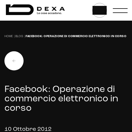
Web, App & Digital solution
HOME
|
BLOG
|
FACEBOOK: OPERAZIONE DI COMMERCIO ELETTRONICO IN CORSO
Website
Web application e app
Facebook: Operazione di
Whistleblowing
commercio elettronico in
Sviluppo CMS personalizzati
corso
Headless CMS
UX/UI Design
10 Ottobre 2012