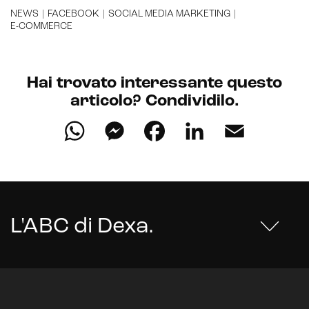
NEWS
|
FACEBOOK
|
SOCIAL MEDIA MARKETING
|
Sistemi di loyalty
E-COMMERCE
Hubspot
Email marketing
Hai trovato interessante questo
articolo? Condividilo.
Marketing automation
WhatsApp
Messenger
Facebook
LinkedIn
Email
Lead generation e nurturing
Customer segmentation
L'ABC di Dexa
.