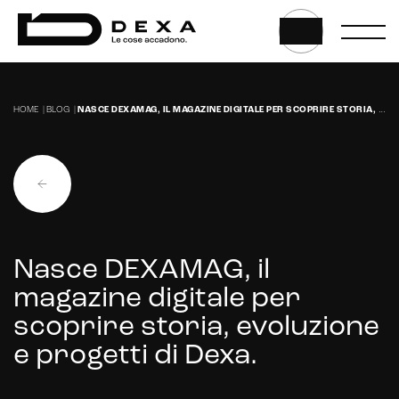
HOME
|
BLOG
|
NASCE DEXAMAG, IL MAGAZINE DIGITALE PER SCOPRIRE STORIA, EVOLUZIONE E PROGETTI DI DEXA.
Web, App & Digital solution
Nasce DEXAMAG, il
Website
magazine digitale per
Web application e app
scoprire storia, evoluzione
e progetti di Dexa.
Whistleblowing
Sviluppo CMS personalizzati