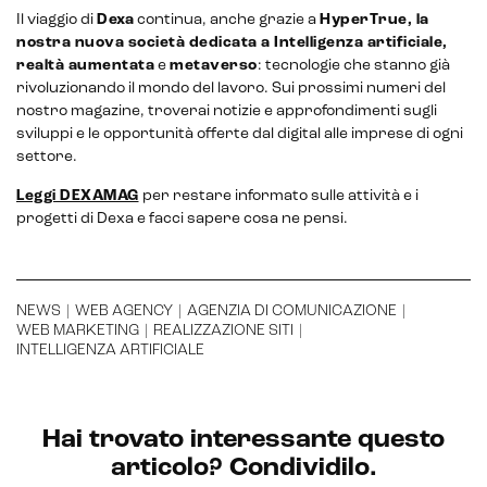
Il viaggio di
Dexa
continua, anche grazie a
HyperTrue, la
nostra nuova società dedicata a Intelligenza artificiale,
realtà aumentata
e
metaverso
: tecnologie che stanno già
rivoluzionando il mondo del lavoro. Sui prossimi numeri del
nostro magazine, troverai notizie e approfondimenti sugli
sviluppi e le opportunità offerte dal digital alle imprese di ogni
settore.
Leggi DEXAMAG
per restare informato sulle attività e i
progetti di Dexa e facci sapere cosa ne pensi.
NEWS
|
WEB AGENCY
|
AGENZIA DI COMUNICAZIONE
|
WEB MARKETING
|
REALIZZAZIONE SITI
|
INTELLIGENZA ARTIFICIALE
Hai trovato interessante questo
CRM & email marketing
articolo? Condividilo.