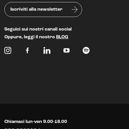
Iscriviti alla newsletter
Seguici sui nostri canali social
Oppure, leggi il nostro
BLOG
Intelligenza Artificiale e AR VR -
Metaverso
IoT (Internet of Things)
Blockchain
Chiamaci lun-ven 9.00-18.00