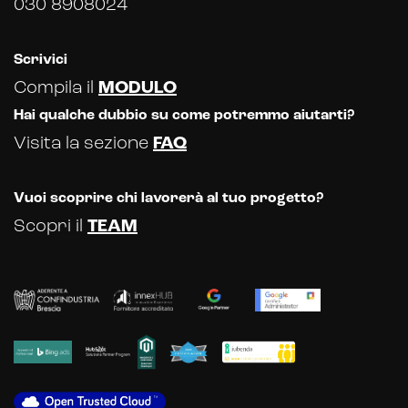
030 8908024
Intelligenza artificiale
Analisi predittiva
Scrivici
Compila il
MODULO
Chatbot e assistenti virtuali
Hai qualche dubbio su come potremmo aiutarti?
Realtà Aumentata
Visita la sezione
FAQ
Realtà Virtuale
Vuoi scoprire chi lavorerà al tuo progetto?
Metaverso
Scopri il
TEAM