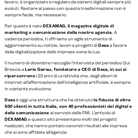
lavoro, è organizzato e regolato da sistemi digitali sempre più
evoluti. Restare al passo con questa trasformazione non è
sempre facile, ma necessario.
Per questo è nato
DEXAMAG, il magazine digitale di
E-commerce solutions
marketing e comunicazione della nostra agenzia.
A
cadenza periodica, ti offriamo un agile strumento di
aggiornamento su notizie, lavori e progetti di
Dexa
a favore
della digitalizzazione delle imprese come la tua.
Il numero di dicembre raccoglie l’intervista del periodico Qui
E-commerce store
Brescia a
Loris Garau, fondatore e CEO di Dexa, in cui si
ripercorrono
i 23 anni di un’attività che, dagli albori di
Marketplace for selling
internet all’affermazione dell’intelligenza artificiale, è sempre
in costante evoluzione.
E-commerce management
Dexa
è oggi una struttura che ha ottenuto
la fiducia di oltre
Marketplace integration
500 clienti in tutta Italia, con 40 professionisti del digital e
della comunicazione
al servizio delle PMI. L’articolo di
Payment gateway integration
DEXAMAG
e questo sito presentano molti dei progetti
realizzati, che hanno portato concreti risultati alle imprese
Customer service management
che si sono affidate all’agenzia.