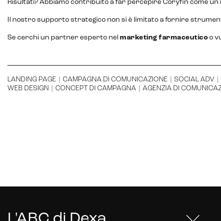
Risultati? Abbiamo contribuito a far percepire Coryfin come u
Il nostro supporto strategico non si è limitato a fornire strume
Se cerchi un partner esperto nel
marketing farmaceutico
o v
LANDING PAGE
|
CAMPAGNA DI COMUNICAZIONE
|
SOCIAL ADV
|
WEB DESIGN
|
CONCEPT DI CAMPAGNA
|
AGENZIA DI COMUNICA
L'ABC di Dexa
.