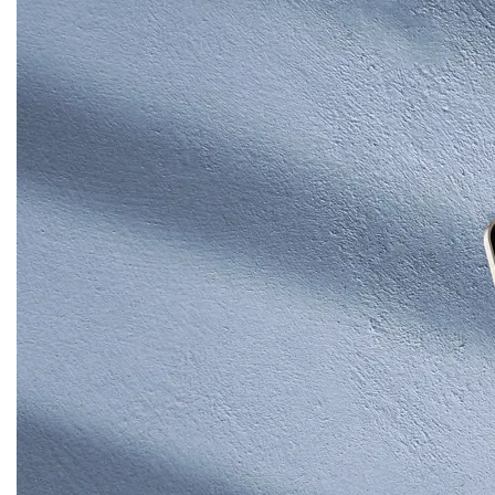
Blockchain
Intelligenza artificiale
Analisi predittiva
Chatbot e assistenti virtuali
Realtà Aumentata
Realtà Virtuale
Metaverso