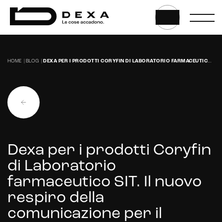
E-commerce solutions
HOME
|
BLOG
|
DEXA PER I PRODOTTI CORYFIN DI LABORATORIO FARMACEUTICO SIT. IL NUOVO RESPIRO DELLA COMUNICAZIONE PER IL SETTORE PHARMA.
E-commerce store
Marketplace for selling
E-commerce management
Dexa per i prodotti Coryfin
Marketplace integration
di Laboratorio
farmaceutico SIT. Il nuovo
Payment gateway integration
respiro della
Customer service management
comunicazione per il