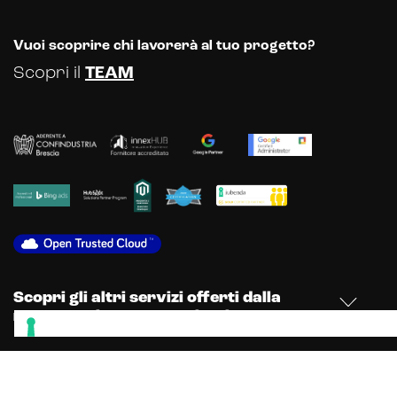
Vuoi scoprire chi lavorerà al tuo progetto?
Scopri il
TEAM
Scopri gli altri servizi offerti dalla
nostra Web & Communication Agency
© Dexa SRL 2025 - P.le Europa, 43 - 25068 Sarezzo (Brescia) - Registro
delle Imprese di Brescia: 04484150984 - Capitale sociale iv: € 100.000 -