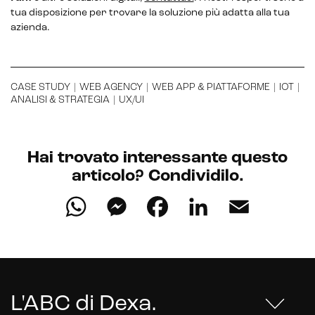
tua disposizione per trovare la soluzione più adatta alla tua
Hubspot
azienda.
Email marketing
Marketing automation
CASE STUDY
|
WEB AGENCY
|
WEB APP & PIATTAFORME
|
IOT
|
ANALISI & STRATEGIA
|
UX/UI
Lead generation e nurturing
Customer segmentation
Hai trovato interessante questo
articolo? Condividilo.
WhatsApp
Messenger
Facebook
LinkedIn
Email
L'ABC di Dexa
.