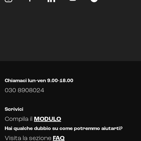
Analisi predittiva
Chatbot e assistenti virtuali
Realtà Aumentata
Realtà Virtuale
Metaverso
Chiamaci lun-ven 9.00-18.00
030 8908024
Scrivici
Compila il
MODULO
Hai qualche dubbio su come potremmo aiutarti?
Visita la sezione
FAQ