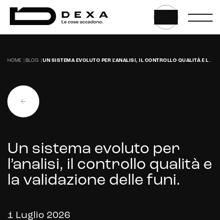
Web, App & Digital solution
HOME
|
BLOG
|
UN SISTEMA EVOLUTO PER L’ANALISI, IL CONTROLLO QUALITÀ E LA VALIDAZIONE DELLE FUNI.
Website
Web application e app
Whistleblowing
Sviluppo CMS personalizzati
Un sistema evoluto per
l’analisi, il controllo qualità e
Headless CMS
la validazione delle funi.
UX/UI Design
Gestione hosting e manutenzione di siti web
1 Luglio 2026