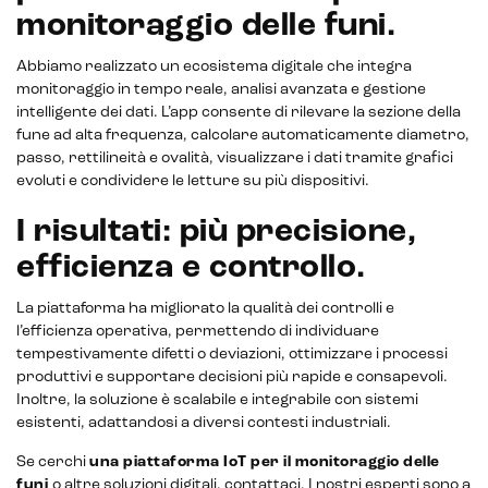
monitoraggio delle funi.
Abbiamo realizzato un ecosistema digitale che integra
monitoraggio in tempo reale, analisi avanzata e gestione
intelligente dei dati. L’app consente di rilevare la sezione della
fune ad alta frequenza, calcolare automaticamente diametro,
passo, rettilineità e ovalità, visualizzare i dati tramite grafici
evoluti e condividere le letture su più dispositivi.
I risultati: più precisione,
efficienza e controllo.
La piattaforma ha migliorato la qualità dei controlli e
l’efficienza operativa, permettendo di individuare
CRM & email marketing
tempestivamente difetti o deviazioni, ottimizzare i processi
produttivi e supportare decisioni più rapide e consapevoli.
Inoltre, la soluzione è scalabile e integrabile con sistemi
esistenti, adattandosi a diversi contesti industriali.
Se cerchi
una piattaforma IoT per il monitoraggio delle
Sistemi di loyalty
funi
o altre soluzioni digitali,
contattaci
. I nostri esperti sono a