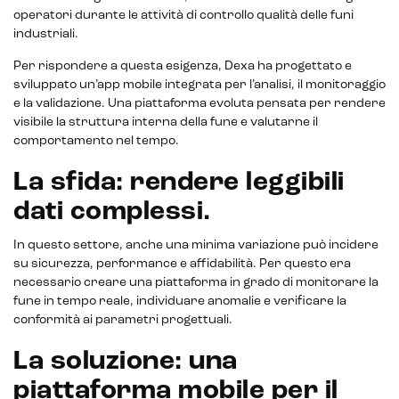
operatori durante le attività di controllo qualità delle funi
industriali.
Per rispondere a questa esigenza, Dexa ha progettato e
sviluppato un’app mobile integrata per l’analisi, il monitoraggio
E-commerce store
e la validazione. Una piattaforma evoluta pensata per rendere
visibile la struttura interna della fune e valutarne il
Marketplace for selling
comportamento nel tempo.
E-commerce management
La sfida: rendere leggibili
Marketplace integration
dati complessi.
Payment gateway integration
In questo settore, anche una minima variazione può incidere
su sicurezza, performance e affidabilità. Per questo era
Customer service management
necessario creare una piattaforma in grado di monitorare la
fune in tempo reale, individuare anomalie e verificare la
conformità ai parametri progettuali.
La soluzione: una
piattaforma mobile per il