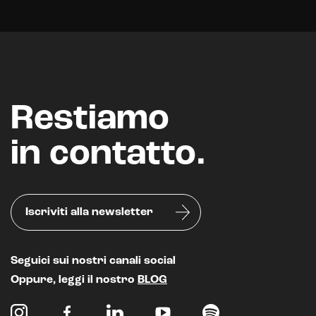
Restiamo
in contatto.
Intelligenza Artificiale e AR VR -
Metaverso
Iscriviti alla newsletter
IoT (Internet of Things)
Blockchain
Seguici sui nostri canali social
Oppure, leggi il nostro
BLOG
Intelligenza artificiale