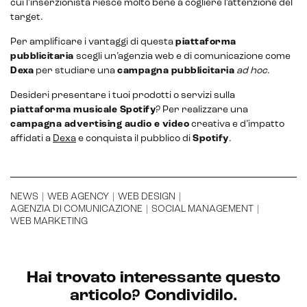
cui l’inserzionista riesce molto bene a cogliere l’attenzione del
target.
Per amplificare i vantaggi di questa
piattaforma
pubblicitaria
scegli un’agenzia web e di comunicazione come
Dexa
per studiare una
campagna pubblicitaria
ad hoc
.
Desideri presentare i tuoi prodotti o servizi sulla
piattaforma musicale Spotify
? Per realizzare una
campagna advertising audio e video
creativa e d’impatto
affidati a
Dexa
e conquista il pubblico di
Spotify
.
NEWS
|
WEB AGENCY
|
WEB DESIGN
|
AGENZIA DI COMUNICAZIONE
|
SOCIAL MANAGEMENT
|
WEB MARKETING
Hai trovato interessante questo
articolo? Condividilo.