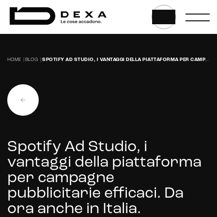
HOME
|
BLOG
|
SPOTIFY AD STUDIO, I VANTAGGI DELLA PIATTAFORMA PER CAMPAGNE PUBBLICITARIE EFFICACI. DA ORA ANCHE IN ITALIA.
Spotify Ad Studio, i
vantaggi della piattaforma
per campagne
pubblicitarie efficaci. Da
E-commerce solutions
ora anche in Italia.