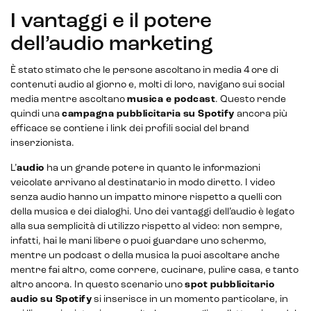
Metaverso
I vantaggi e il potere
dell’audio marketing
È stato stimato che le persone ascoltano in media 4 ore di
IoT (Internet of Things)
contenuti audio al giorno e, molti di loro, navigano sui social
media mentre ascoltano
musica e podcast
. Questo rende
Blockchain
quindi una
campagna pubblicitaria su Spotify
ancora più
efficace se contiene i link dei profili social del brand
Intelligenza artificiale
inserzionista.
Analisi predittiva
L’
audio
ha un grande potere in quanto le informazioni
veicolate arrivano al destinatario in modo diretto. I video
Chatbot e assistenti virtuali
senza audio hanno un impatto minore rispetto a quelli con
della musica e dei dialoghi. Uno dei vantaggi dell’audio è legato
Realtà Aumentata
alla sua semplicità di utilizzo rispetto al video: non sempre,
infatti, hai le mani libere o puoi guardare uno schermo,
Realtà Virtuale
mentre un podcast o della musica la puoi ascoltare anche
mentre fai altro, come correre, cucinare, pulire casa, e tanto
Metaverso
altro ancora. In questo scenario uno
spot pubblicitario
audio su Spotify
si inserisce in un momento particolare, in