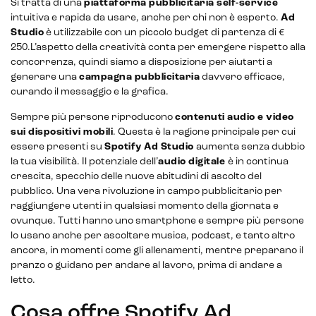
Si tratta di una
piattaforma pubblicitaria self-service
intuitiva e rapida da usare, anche per chi non è esperto.
Ad
Studio
è utilizzabile con un piccolo budget di partenza di €
250.L’aspetto della creatività conta per emergere rispetto alla
concorrenza, quindi siamo a disposizione per aiutarti a
Sistemi di loyalty
generare una
campagna pubblicitaria
davvero efficace,
curando il messaggio e la grafica.
Hubspot
Sempre più persone riproducono
contenuti audio e video
Email marketing
sui dispositivi mobili
. Questa è la ragione principale per cui
essere presenti su
Spotify Ad Studio
aumenta senza dubbio
Marketing automation
la tua visibilità. Il potenziale dell’
audio digitale
è in continua
crescita, specchio delle nuove abitudini di ascolto del
Lead generation e nurturing
pubblico. Una vera rivoluzione in campo pubblicitario per
raggiungere utenti in qualsiasi momento della giornata e
Customer segmentation
ovunque. Tutti hanno uno smartphone e sempre più persone
lo usano anche per ascoltare musica, podcast, e tanto altro
ancora, in momenti come gli allenamenti, mentre preparano il
pranzo o guidano per andare al lavoro, prima di andare a
letto.
Cosa offre Spotify Ad