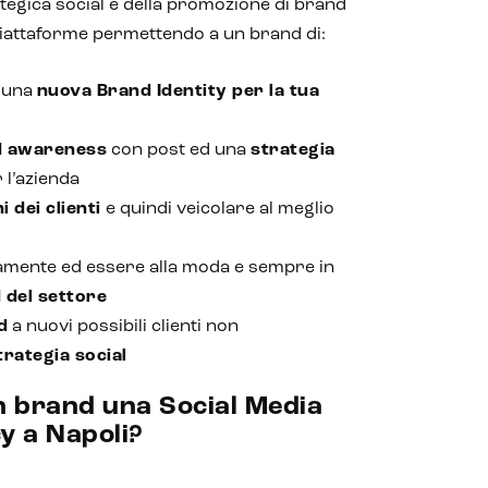
rategica social e della promozione di brand
 piattaforme permettendo a un brand di:
e una
nuova Brand Identity per la tua
d awareness
con post ed una
strategia
 l’azienda
 dei clienti
e quindi veicolare al meglio
amente ed essere alla moda e sempre in
 del settore
d
a nuovi possibili clienti non
trategia social
n brand una Social Media
y a Napoli?