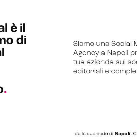
 è il
mo di
Siamo una Social 
l
Agency a Napoli pr
tua azienda sui soc
g
editoriali e compl
o
.
della sua sede di
Napoli
. 