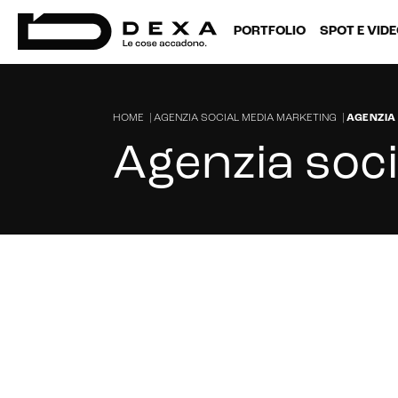
PORTFOLIO
SPOT E VID
HOME
|
AGENZIA SOCIAL MEDIA MARKETING
|
AGENZIA
Agenzia soci
Cerchi una Social Media Agency a N
affidarti alle solite promesse?