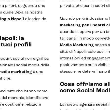
o a priori, seguendo una
privata, che per i nostri cli
la quale Dexa, la nostra
Quando però indossiamo le
ting a Napoli
è leader da
marketing per i nostri cl
quando si opera per un br
apoli: la
tali canali in modo corrett
tuoi profili
Media Marketing
adatta a
città di Napoli: solo così, i
interazioni ed engagement 
ount social non significa
positivamente sulla visibil
onale i social media della
stessa e ne determinano i
media marketing
è una
fiche.
Cosa offriamo al
come Social Med
oordinate che hanno come
 del marchio, identificare
 e costruire relazioni
La nostra
agenzia social