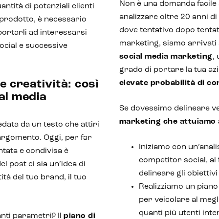
Non è una domanda facile 
tità di potenziali clienti
analizzare oltre 20 anni di 
o prodotto, è necessario
dove tentativo dopo tenta
portarli ad interessarsi
marketing, siamo arrivati 
social e successive
social media marketing
,
grado di portare la tua az
e creatività: così
elevate probabilità di c
ial media
Se dovessimo delineare v
marketing che attuiamo 
data da un testo che attiri
l’argomento. Oggi, per far
Iniziamo con un’analis
ntata e condivisa è
competitor social, al 
 post ci sia un’idea di
delineare gli obiettiv
tà del tuo brand, il tuo
Realizziamo un piano e
per veicolare al megl
quanti più utenti inte
anti parametri? Il
piano di