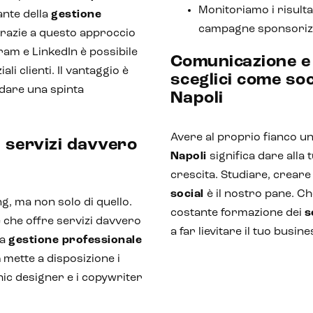
Monitoriamo i risulta
ante della
gestione
campagne sponsorizz
Grazie a questo approccio
ram e LinkedIn è possibile
Comunicazione e 
i clienti. Il vantaggio è
sceglici come so
 dare una spinta
Napoli
Avere al proprio fianco u
: servizi davvero
Napoli
significa dare alla
crescita. Studiare, creare
social
è il nostro pane. Che
g, ma non solo di quello.
costante formazione dei
s
 che offre servizi davvero
a far lievitare il tuo busin
na
gestione professionale
a
mette a disposizione i
hic designer e i copywriter