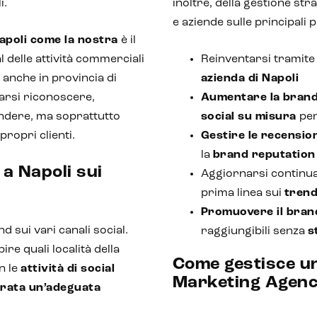
i.
inoltre, della gestione st
e aziende sulle principali
apoli
come la nostra
è il
 delle attività commerciali
Reinventarsi tramit
à anche in provincia di
azienda di Napoli
arsi riconoscere,
Aumentare la
bran
endere, ma soprattutto
social su misura
per
ropri clienti.
Gestire le
recensioni
la
brand reputation
 a Napoli sui
Aggiornarsi continu
prima linea sui
trend
Promuovere il bran
nd sui vari canali social.
raggiungibili senza
s
ire quali località della
Come gestisce u
n le
attività di social
Marketing Agenc
rata un’adeguata