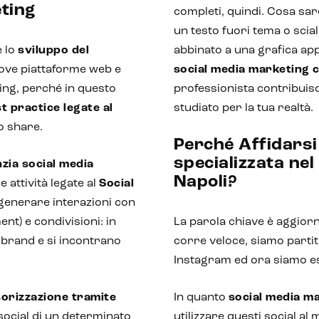
eting
completi, quindi. Cosa sa
un testo fuori tema o scia
e lo
sviluppo del
abbinato a una grafica ap
uove piattaforme web e
social media marketing 
ing, perché in questo
professionista contribuisc
t practice legate al
studiato per la tua realtà.
o share.
Perché Affidarsi
specializzata ne
zia social media
Napoli?
 attività legate al
Social
r generare interazioni con
t) e condivisioni: in
La parola chiave è aggior
n brand e si incontrano
corre veloce, siamo partit
Instagram ed ora siamo es
orizzazione tramite
In quanto
social media m
social di un determinato
utilizzare questi social al