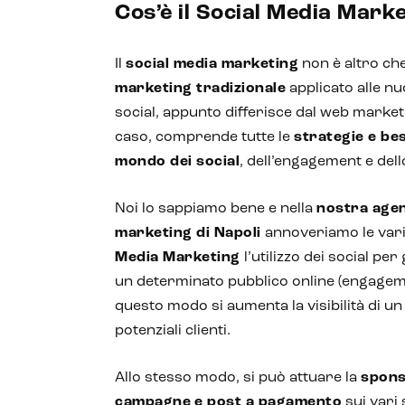
Cos’è il Social Media Mark
Il
social media marketing
non è altro ch
marketing tradizionale
applicato alle n
social, appunto differisce dal web market
caso, comprende tutte le
strategie e bes
mondo dei social
, dell’engagement e dell
Noi lo sappiamo bene e nella
nostra agen
marketing di Napoli
annoveriamo le varie
Media Marketing
l’utilizzo dei social pe
un determinato pubblico online (engagemen
questo modo si aumenta la visibilità di u
potenziali clienti.
Allo stesso modo, si può attuare la
spons
campagne
e post a pagamento
sui vari 