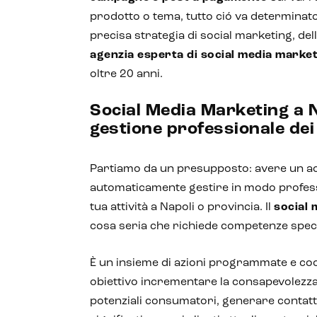
prodotto o tema, tutto ció va determinat
precisa strategia di social marketing, del
agenzia esperta di social media marke
oltre 20 anni.
Social Media Marketing a N
gestione professionale dei 
Partiamo da un presupposto: avere un acc
automaticamente gestire in modo professi
tua attività a Napoli o provincia. Il
social 
cosa seria che richiede competenze speci
È un insieme di azioni programmate e c
obiettivo incrementare la consapevolezza
potenziali consumatori, generare contatti