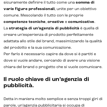
sicuramente definire il tutto come una
somma di
varie figure professionali
, unite per un obiettivo
comune. Mescolando il tutto con le proprie
competenze tecniche
,
creative
e
comunicative
.
La
strategia di un’agenzia di pubblicità
è quella di
creare un’esperienza di prodotto perfettamente
adattata allo stile del brand, massimizzando la qualità
del prodotto e la sua comunicazione.
Intelligenza Artificiale e AR VR -
Per farlo è necessario capire da dove si è partiti e
Metaverso
dove si vuole andare, cercando di avere una visione
chiara del brand o progetto che si vuole comunicare.
Il ruolo chiave di un’agenzia di
IoT (Internet of Things)
pubblicità.
Blockchain
Detta in maniera molto semplice e senza troppi giri di
Intelligenza artificiale
parole, un’agenzia pubblicitaria si occupa di