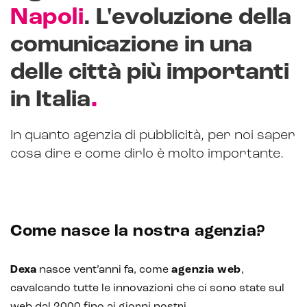
Napoli
. L'evoluzione della
CRM & email marketing
comunicazione in una
delle città più importanti
.
in Italia
Sistemi di loyalty
In quanto agenzia di pubblicità, per noi saper
Hubspot
cosa dire e come dirlo è molto importante.
Email marketing
Marketing automation
Come nasce la nostra agenzia?
Lead generation e nurturing
Customer segmentation
Dexa
nasce vent’anni fa, come
agenzia web
,
cavalcando tutte le innovazioni che ci sono state sul