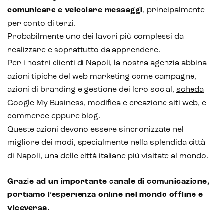
Analisi predittiva
comunicare e veicolare messaggi
, principalmente
per conto di terzi.
Chatbot e assistenti virtuali
Probabilmente uno dei lavori più complessi da
Realtà Aumentata
realizzare e soprattutto da apprendere.
Per i nostri clienti di Napoli, la nostra agenzia abbina
Realtà Virtuale
azioni tipiche del web marketing come campagne,
Metaverso
azioni di branding e gestione dei loro social,
scheda
Google My Business
, modifica e creazione siti web, e-
commerce oppure blog.
Queste azioni devono essere sincronizzate nel
migliore dei modi, specialmente nella splendida città
di Napoli, una delle città italiane più visitate al mondo.
Grazie ad un importante canale di comunicazione,
portiamo l’esperienza online nel mondo offline e
viceversa.