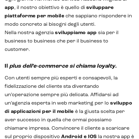
app
, il nostro obiettivo è quello di
sviluppare
Sistemi di loyalty
piattaforme per mobile
che sappiano rispondere in
Hubspot
modo concreto ai bisogni degli utenti.
Nella nostra agenzia
sviluppiamo app
sia per il
Email marketing
business to business che per il business to
customer.
Marketing automation
Lead generation e nurturing
Il
plus dell’e-commerce si chiama loyalty.
Customer segmentation
Con utenti sempre più esperti e consapevoli, la
fidelizzazione del cliente sta diventando
un’operazione sempre più delicata. Affidarsi ad
un’agenzia esperta in web marketing per lo
sviluppo
di applicazioni per il mobile
è la giusta scelta per
aver successo in quella che ormai possiamo
chiamare impresa. Convincere il cliente a scaricare
sul proprio dispositivo
Android e IOS
la nostra app è