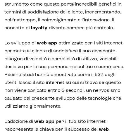
strumento come questo porta incredibili benefici in
termini di soddisfazione del cliente, incrementando,
nel frattempo, il coinvolgimento e l’interazione. Il
IoT (Internet of Things)
concetto di
loyalty
diventa sempre più centrale.
Blockchain
Lo sviluppo di
web app
ottimizzate per i siti internet
Intelligenza artificiale
permette al cliente di soddisfare il suo crescente
bisogno di velocità e semplicità di utilizzo, variabili
Analisi predittiva
decisive per la sua permanenza sul tuo e-commerce.
Chatbot e assistenti virtuali
Recenti studi hanno dimostrato come il 53% degli
utenti lascia il sito internet su cui si trova se questo
Realtà Aumentata
non viene caricato entro 3 secondi, un nervosismo
Realtà Virtuale
causato dal crescente sviluppo delle tecnologie che
utilizziamo giornalmente.
Metaverso
L’adozione di
web app
per il tuo sito internet
rappresenta la chiave per il successo del
web