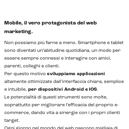
Mobile, il vero protagonista del web
marketing.
Non possiamo più farne a meno. Smartphone e tablet
sono diventati un’abitudine quotidiana, un modo per
essere sempre connessi e interagire con amici,
parenti, colleghi e clienti.
Per questo motivo
sviluppiamo applicazioni
altamente ottimizzate dall’interfaccia chiara, semplice
e intuibile,
per dispositivi Android e
IOS
.
Le potenzialità di questi strumenti sono molte,
soprattutto per migliorare l’efficacia del proprio e-
CRM & email marketing
commerce, dando vita a sinergie con i propri clienti
target.
Ogni giorno nel mondo del web nascono migliaia di