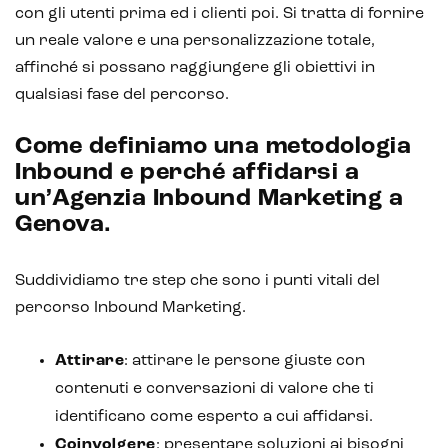
con gli utenti prima ed i clienti poi. Si tratta di fornire
IoT (Internet of Things)
un reale valore e una personalizzazione totale,
Blockchain
affinché si possano raggiungere gli obiettivi in
qualsiasi fase del percorso.
Intelligenza artificiale
Come definiamo una metodologia
Analisi predittiva
Inbound e perché affidarsi a
Chatbot e assistenti virtuali
un’Agenzia Inbound Marketing a
Genova.
Realtà Aumentata
Realtà Virtuale
Suddividiamo tre step che sono i punti vitali del
percorso Inbound Marketing.
Metaverso
Attirare
: attirare le persone giuste con
contenuti e conversazioni di valore che ti
identificano come esperto a cui affidarsi.
Coinvolgere
: presentare soluzioni ai bisogni