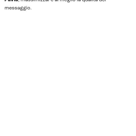
Pavia
, massimizzare al meglio la qualità del
messaggio.