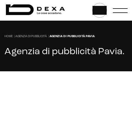
E-commerce store
Marketplace for selling
E-commerce management
HOME
|
AGENZIA DI PUBBLICITÀ
|
AGENZIA DI PUBBLICITÀ PAVIA
Marketplace integration
Agenzia di pubblicità Pavia
.
Payment gateway integration
Customer service management
Cerchi un'agenzia per gestire la tua scheda
Google My Business ad Pavia?
CONTATTACI