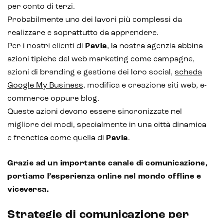
per conto di terzi.
Analisi predittiva
Probabilmente uno dei lavori più complessi da
Chatbot e assistenti virtuali
realizzare e soprattutto da apprendere.
Per i nostri clienti di
Pavia
, la nostra agenzia abbina
Realtà Aumentata
azioni tipiche del web marketing come campagne,
Realtà Virtuale
azioni di branding e gestione dei loro social,
scheda
Google My Business
, modifica e creazione siti web, e-
Metaverso
commerce oppure blog.
Queste azioni devono essere sincronizzate nel
migliore dei modi, specialmente in una città dinamica
e frenetica come quella di
Pavia
.
Grazie ad un importante canale di comunicazione,
portiamo l’esperienza online nel mondo offline e
viceversa.
Strategie di comunicazione per