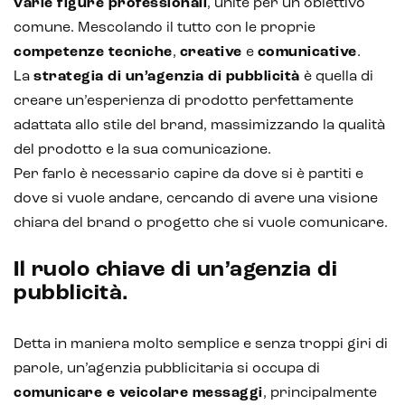
varie figure professionali
, unite per un obiettivo
comune. Mescolando il tutto con le proprie
competenze tecniche
,
creative
e
comunicative
.
La
strategia di un’agenzia di pubblicità
è quella di
creare un’esperienza di prodotto perfettamente
adattata allo stile del brand, massimizzando la qualità
del prodotto e la sua comunicazione.
Per farlo è necessario capire da dove si è partiti e
dove si vuole andare, cercando di avere una visione
Intelligenza Artificiale e AR VR -
Metaverso
chiara del brand o progetto che si vuole comunicare.
Il ruolo chiave di un’agenzia di
pubblicità.
IoT (Internet of Things)
Blockchain
Detta in maniera molto semplice e senza troppi giri di
parole, un’agenzia pubblicitaria si occupa di
Intelligenza artificiale
comunicare e veicolare messaggi
, principalmente