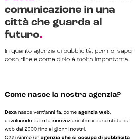
comunicazione in una
città che guarda al
CRM & email marketing
.
futuro
In quanto agenzia di pubblicità, per noi saper
Sistemi di loyalty
cosa dire e come dirlo è molto importante.
Hubspot
Email marketing
Come nasce la nostra agenzia?
Marketing automation
Lead generation e nurturing
Dexa
nasce vent’anni fa, come
agenzia web
,
cavalcando tutte le innovazioni che ci sono state sul
Customer segmentation
web dal 2000 fino ai giorni nostri.
Oggi siamo un’
agenzia che si occupa di pubblicità