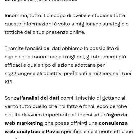
Insomma, tutto. Lo scopo di avere e studiare tutte
Intelligenza Artificiale e AR VR -
queste informazioni è volto a migliorare strategie e
Metaverso
tattiche della tua presenza online.
Tramite l’analisi dei dati abbiamo la possibilità di
IoT (Internet of Things)
capire quali sono i canali migliori, gli strumenti più
efficaci e quale tipo di azione adottare per
Blockchain
raggiungere gli obiettivi prefissati e migliorare i tuoi
Intelligenza artificiale
KPI.
Analisi predittiva
Senza
l’analisi dei dati
corri il rischio di gettare al
vento tutto quello che hai fatto e farai, ecco perché
Chatbot e assistenti virtuali
risulta davvero importante affidarsi ad un’
agenzia
Realtà Aumentata
web marketing
che possa offrirti una
consulenza
web analytics a Pavia
specifica e realmente efficace
Realtà Virtuale