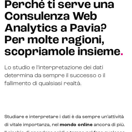
Perché ti serve una
Email marketing
Consulenza Web
Marketing automation
Analytics a Pavia?
Lead generation e nurturing
Per molte ragioni,
Customer segmentation
scopriamole insieme
.
Lo studio e l’interpretazione dei dati
determina da sempre il successo o il
fallimento di qualsiasi realtà.
Studiare e interpretare i dati è da sempre un’attività
di vitale importanza, nel
mondo online
ancora di più.