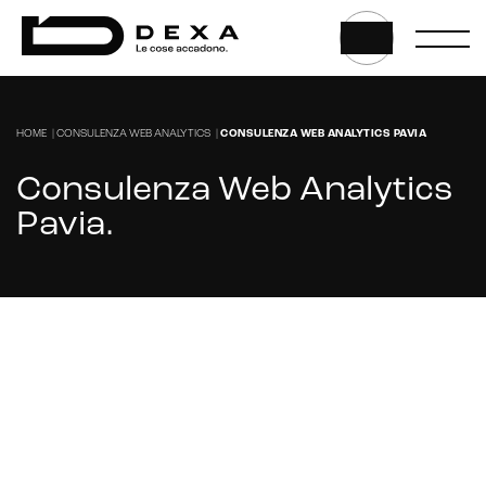
HOME
|
CONSULENZA WEB ANALYTICS
|
CONSULENZA WEB ANALYTICS PAVIA
Consulenza Web Analytics
Pavia
.
Stai cercando un’agenzia web marketing che
si occupa di consulenza web analytics a
Pavia?
CONTATTACI