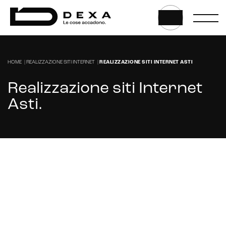
HOME
|
REALIZZAZIONE SITI INTERNET
|
REALIZZAZIONE SITI INTERNET ASTI
Realizzazione siti Internet
Asti
.
Stai cercando un'azienda per la realizzazione
del tuo sito internet a Asti?
CONTATTACI