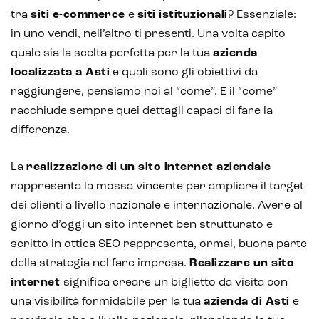
tra
siti e-commerce
e
siti istituzionali
? Essenziale:
in uno vendi, nell’altro ti presenti. Una volta capito
quale sia la scelta perfetta per la tua
azienda
Intelligenza Artificiale e AR VR -
localizzata a Asti
e quali sono gli obiettivi da
Metaverso
raggiungere, pensiamo noi al “come”. E il “come”
racchiude sempre quei dettagli capaci di fare la
differenza.
IoT (Internet of Things)
La
realizzazione di un sito internet aziendale
Blockchain
rappresenta la mossa vincente per ampliare il target
dei clienti a livello nazionale e internazionale. Avere al
Intelligenza artificiale
giorno d’oggi un sito internet ben strutturato e
scritto in ottica SEO rappresenta, ormai, buona parte
Analisi predittiva
della strategia nel fare impresa.
Realizzare un sito
Chatbot e assistenti virtuali
internet
significa creare un biglietto da visita con
una visibilità formidabile per la tua
azienda di Asti
e
Realtà Aumentata