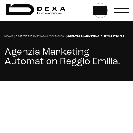
HOME
|
AGENZIA MARKETING AUTOMATION
|
AGENZIA MARKETING AUTOMATION REGGIO EMILIA
Agenzia Marketing
Automation Reggio Emilia
.
Cerchi un'Agenzia Marketing per la
Marketing Automation a Reggio Emilia?
CRM & email marketing
CONTATTACI