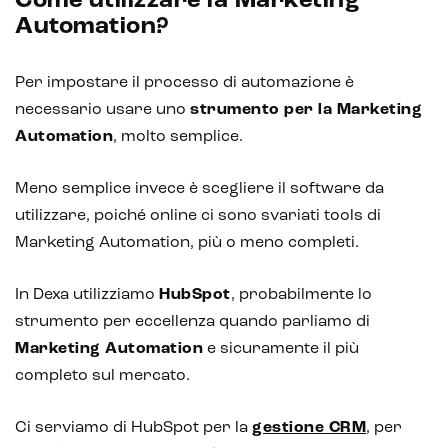
Come utilizzare la Marketing
Blockchain
Automation?
Intelligenza artificiale
Per impostare il processo di automazione è
Analisi predittiva
necessario usare uno
strumento per la Marketing
Chatbot e assistenti virtuali
Automation
, molto semplice.
Realtà Aumentata
Meno semplice invece è scegliere il software da
Realtà Virtuale
utilizzare, poiché online ci sono svariati tools di
Marketing Automation, più o meno completi.
Metaverso
In Dexa utilizziamo
HubSpot
, probabilmente lo
strumento per eccellenza quando parliamo di
Marketing Automation
e sicuramente il più
completo sul mercato.
Ci serviamo di HubSpot per la
gestione CRM
, per