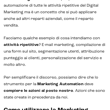
automazione di tutte le attività ripetitive del Digital
Marketing ma è un concetto che si può applicare
anche ad altri reparti aziendali, come il reparto
vendita.
Facciamo qualche esempio di cosa intendiamo con
attività ripetitive
? E-mail marketing, compilazione di
una form sul sito, segmentazione utenti, attribuzione
punteggio ai clienti, personalizzazione del servizio e
molto altro.
Intelligenza Artificiale e AR VR -
Per semplificare il discorso, possiamo dire che lo
Metaverso
strumento per la
Marketing Automation
deve
compiere le azioni al posto nostro
. Azioni che sono
state create in precedenza da noi.
IoT (Internet of Things)