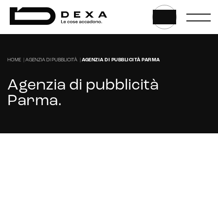
E-commerce store
Marketplace for selling
HOME
|
AGENZIA DI PUBBLICITÀ
|
AGENZIA DI PUBBLICITÀ PARMA
E-commerce management
Agenzia di pubblicità
Marketplace integration
Parma
.
Payment gateway integration
Customer service management
Cerchi un'agenzia per gestire la tua scheda
Google My Business a Parma?
CONTATTACI