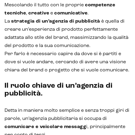
Mescolando il tutto con le proprie
competenze
tecniche
,
creative
e
comunicative
.
La
strategia di un’agenzia di pubblicità
è quella di
creare un’esperienza di prodotto perfettamente
adattata allo stile del brand, massimizzando la qualità
del prodotto e la sua comunicazione.
Per farlo è necessario capire da dove si è partiti e
dove si vuole andare, cercando di avere una visione
chiara del brand o progetto che si vuole comunicare.
Intelligenza Artificiale e AR VR -
Metaverso
Il ruolo chiave di un’agenzia di
pubblicità.
IoT (Internet of Things)
Detta in maniera molto semplice e senza troppi giri di
parole, un’agenzia pubblicitaria si occupa di
Blockchain
comunicare e veicolare messagg
i, principalmente
Intelligenza artificiale
per conto di terzi.