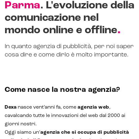
Parma
. L'evoluzione della
comunicazione nel
.
mondo online e offline
CRM & email marketing
In quanto agenzia di pubblicità, per noi saper
cosa dire e come dirlo è molto importante.
Sistemi di loyalty
Hubspot
Come nasce la nostra agenzia?
Email marketing
Marketing automation
Dexa
nasce vent’anni fa, come
agenzia web
,
cavalcando tutte le innovazioni del web dal 2000 ai
Lead generation e nurturing
giorni nostri.
Customer segmentation
Oggi siamo un’
agenzia che si occupa di pubblicità