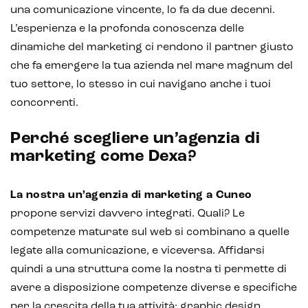
una comunicazione vincente, lo fa da due decenni.
Chatbot e assistenti virtuali
L’esperienza e la profonda conoscenza delle
dinamiche del marketing ci rendono il partner giusto
Realtà Aumentata
che fa emergere la tua azienda nel mare magnum del
Realtà Virtuale
tuo settore, lo stesso in cui navigano anche i tuoi
concorrenti.
Metaverso
Perché scegliere un’agenzia di
marketing come Dexa?
La nostra un’agenzia di marketing a Cuneo
propone servizi davvero integrati. Quali? Le
competenze maturate sul web si combinano a quelle
legate alla comunicazione, e viceversa. Affidarsi
quindi a una struttura come la nostra ti permette di
avere a disposizione competenze diverse e specifiche
per la crescita della tua attività: graphic design,