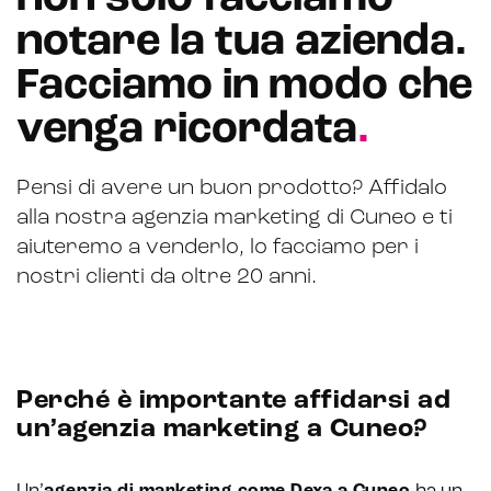
notare la tua azienda.
CRM & email marketing
Facciamo in modo che
venga ricordata
.
Sistemi di loyalty
Pensi di avere un buon prodotto? Affidalo
Hubspot
alla nostra agenzia marketing di Cuneo e ti
aiuteremo a venderlo, lo facciamo per i
Email marketing
nostri clienti da oltre 20 anni.
Marketing automation
Lead generation e nurturing
Customer segmentation
Perché è importante affidarsi ad
un’agenzia marketing a Cuneo?