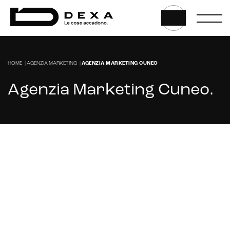
Marketplace for selling
E-commerce management
Marketplace integration
HOME
|
AGENZIA MARKETING
|
AGENZIA MARKETING CUNEO
Payment gateway integration
Agenzia Marketing Cuneo
.
Customer service management
Stai cercando un'agenzia di marketing a
Cuneo?
CONTATTACI