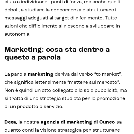
aiuta a individuare i punti di forza, ma anche quelli
deboli, a studiare la concorrenza e strutturare i
messaggi adeguati al target di riferimento. Tutte
azioni che difficilmente si riescono a sviluppare in
autonomia.
Marketing: cosa sta dentro a
questo a parola
Intelligenza Artificiale e AR VR -
Metaverso
La parola
marketing
deriva dal verbo “to market”,
che significa letteralmente “mettere sul mercato”.
Non è quindi un atto collegato alla sola pubblicità, ma
IoT (Internet of Things)
si tratta di una strategia studiata per la promozione
di un prodotto o servizio.
Blockchain
Intelligenza artificiale
Dexa,
la nostra
agenzia di marketing di Cuneo
sa
quanto conti la visione strategica per strutturare
Analisi predittiva