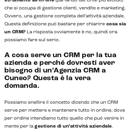
strumento all-in-one
(parlando dei CRM più evoluti)
che si occupa di gestione clienti, vendite e marketing.
Ovvero, una gestione completa dell’attività aziendale.
Questa definizione può bastare per chiarire
cosa sia
un CRM?
La risposta ovviamente è no, quindi ora
possiamo fare sul serio.
A cosa serve un CRM per la tua
azienda e perché dovresti aver
bisogno di un’Agenzia CRM a
Cuneo? Questa è la vera
domanda.
Intelligenza Artificiale e AR VR -
Possiamo snellire il concetto dicendo che un CRM
Metaverso
serve per mettere e mantenere tutto in ordine, dove
per ordine intendiamo tutto quello che può venire in
mente per la
gestione di un’attività aziendale
.
IoT (Internet of Things)