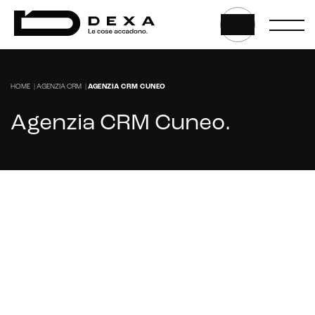
HOME
|
AGENZIA CRM
|
AGENZIA CRM CUNEO
Agenzia CRM Cuneo
.
Cerchi un'Agenzia Marketing per gestire il
tuo CRM a Cuneo?
CONTATTACI
CRM & email marketing