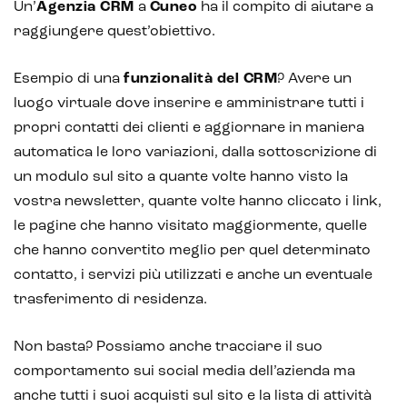
Un’
Agenzia CRM
a
Cuneo
ha il compito di aiutare a
raggiungere quest’obiettivo.
Blockchain
Intelligenza artificiale
Esempio di una
funzionalità del CRM
? Avere un
luogo virtuale dove inserire e amministrare tutti i
Analisi predittiva
propri contatti dei clienti e aggiornare in maniera
Chatbot e assistenti virtuali
automatica le loro variazioni, dalla sottoscrizione di
un modulo sul sito a quante volte hanno visto la
Realtà Aumentata
vostra newsletter, quante volte hanno cliccato i link,
le pagine che hanno visitato maggiormente, quelle
Realtà Virtuale
che hanno convertito meglio per quel determinato
Metaverso
contatto, i servizi più utilizzati e anche un eventuale
trasferimento di residenza.
Non basta? Possiamo anche tracciare il suo
comportamento sui social media dell’azienda ma
anche tutti i suoi acquisti sul sito e la lista di attività