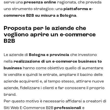
serve una
presenza online
ragionata, che preveda
uno strumento strategico: una
piattaforma e-
commerce B2B su misura a Bologna
.
Proposta per le aziende che
vogliono aprire un e-commerce
B2B
Intelligenza Artificiale e AR VR -
Le aziende di
Bologna e provincia
che investono
Metaverso
nella
realizzazione di un e-commerce business to
business
hanno come obiettivo quello di aumentare
le vendite e quindi le entrate, ampliare il bacino delle
IoT (Internet of Things)
aziende acquirenti e, al tempo stesso, attirare nuove
aziende, fidelizzare i clienti e far conoscere il proprio
Blockchain
brand.
Intelligenza artificiale
Per questo motivo è necessario affidarsi a creatori di
Siti Web E-Commerce B2B
professionali
e