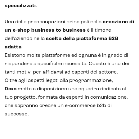
Analisi predittiva
specializzati
.
Chatbot e assistenti virtuali
Una delle preoccupazioni principali nella
creazione di
Realtà Aumentata
un e-shop business to business
è il timore
dell’azienda nella
scelta della piattaforma B2B
Realtà Virtuale
adatta
.
Metaverso
Esistono molte piattaforme ed ognuna è in grado di
rispondere a specifiche necessità. Questo è uno dei
tanti motivi per affidarsi ad esperti del settore.
Oltre agli aspetti legati alla programmazione,
Dexa
mette a disposizione una squadra dedicata al
tuo progetto, formata da esperti in comunicazione,
che sapranno creare un e-commerce b2b di
successo.