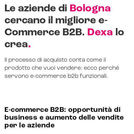
Le aziende di
Bologna
CRM & email marketing
cercano il migliore e-
Commerce B2B.
Dexa
lo
.
crea
Sistemi di loyalty
Il processo di acquisto conta come il
Hubspot
prodotto che vuoi vendere: ecco perché
Email marketing
servono e-commerce b2b funzionali.
Marketing automation
Lead generation e nurturing
E-commerce B2B: opportunità di
Customer segmentation
business e aumento delle vendite
per le aziende