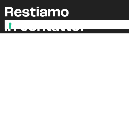
Restiamo
in contatto.
Iscriviti alla newsletter
Seguici sui nostri canali social
Oppure, leggi il nostro
BLOG