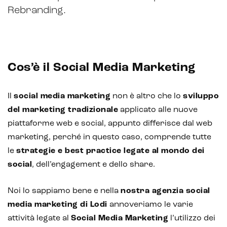
Rebranding.
Cos’è il Social Media Marketing
Intelligenza Artificiale e AR VR -
Il
social media marketing
non è altro che lo
sviluppo
Metaverso
del marketing tradizionale
applicato alle nuove
piattaforme web e social, appunto differisce dal web
marketing, perché in questo caso, comprende tutte
IoT (Internet of Things)
le
strategie e best practice legate al mondo dei
social
, dell’engagement e dello share.
Blockchain
Noi lo sappiamo bene e nella
nostra agenzia social
Intelligenza artificiale
media marketing di Lodi
annoveriamo le varie
Analisi predittiva
attività legate al
Social Media Marketing
l’utilizzo dei