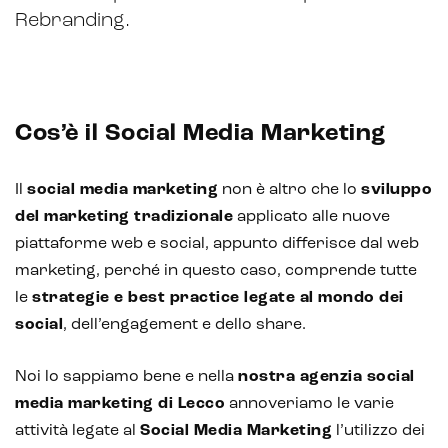
Rebranding.
Cos’è il Social Media Marketing
Intelligenza Artificiale e AR VR -
Il
social media marketing
non è altro che lo
sviluppo
Metaverso
del marketing tradizionale
applicato alle nuove
piattaforme web e social, appunto differisce dal web
marketing, perché in questo caso, comprende tutte
IoT (Internet of Things)
le
strategie e best practice legate al mondo dei
social
, dell’engagement e dello share.
Blockchain
Noi lo sappiamo bene e nella
nostra agenzia social
Intelligenza artificiale
media marketing di Lecco
annoveriamo le varie
Analisi predittiva
attività legate al
Social Media Marketing
l’utilizzo dei