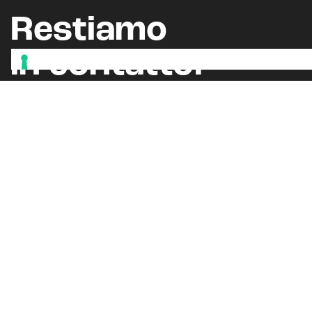
Restiamo
in contatto.
Iscriviti alla newsletter
Seguici sui nostri canali social
Oppure, leggi il nostro
BLOG