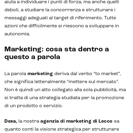
aiuta a individuare i punti di forza, ma anche quelli
deboli, a studiare la concorrenza e strutturare i
messaggi adeguati al target di riferimento. Tutte
azioni che difficilmente si riescono a sviluppare in
autonomia.
Marketing: cosa sta dentro a
questo a parola
Intelligenza Artificiale e AR VR -
Metaverso
La parola
marketing
deriva dal verbo “to market”,
che significa letteralmente “mettere sul mercato”.
Non è quindi un atto collegato alla sola pubblicità, ma
IoT (Internet of Things)
si tratta di una strategia studiata per la promozione
di un prodotto o servizio.
Blockchain
Intelligenza artificiale
Dexa,
la nostra
agenzia di marketing di Lecco
sa
quanto conti la visione strategica per strutturare
Analisi predittiva