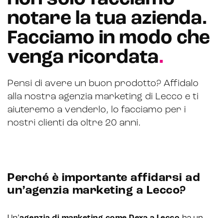
notare la tua azienda.
CRM & email marketing
Facciamo in modo che
venga ricordata
.
Sistemi di loyalty
Pensi di avere un buon prodotto? Affidalo
Hubspot
alla nostra agenzia marketing di Lecco e ti
aiuteremo a venderlo, lo facciamo per i
Email marketing
nostri clienti da oltre 20 anni.
Marketing automation
Lead generation e nurturing
Customer segmentation
Perché è importante affidarsi ad
un’agenzia marketing a Lecco?