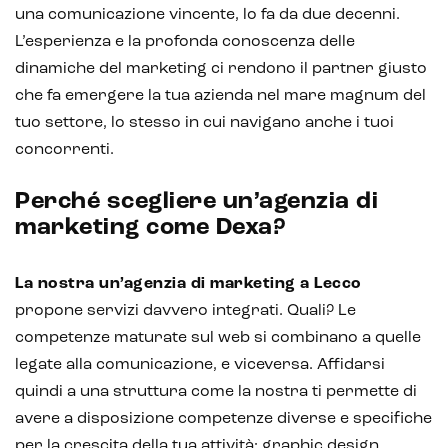
una comunicazione vincente, lo fa da due decenni.
Chatbot e assistenti virtuali
L’esperienza e la profonda conoscenza delle
dinamiche del marketing ci rendono il partner giusto
Realtà Aumentata
che fa emergere la tua azienda nel mare magnum del
Realtà Virtuale
tuo settore, lo stesso in cui navigano anche i tuoi
concorrenti.
Metaverso
Perché scegliere un’agenzia di
marketing come Dexa?
La nostra un’agenzia di marketing a Lecco
propone servizi davvero integrati. Quali? Le
competenze maturate sul web si combinano a quelle
legate alla comunicazione, e viceversa. Affidarsi
quindi a una struttura come la nostra ti permette di
avere a disposizione competenze diverse e specifiche
per la crescita della tua attività: graphic design,