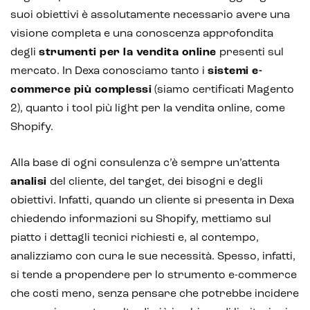
suoi obiettivi è assolutamente necessario avere una
IoT (Internet of Things)
visione completa e una conoscenza approfondita
Blockchain
degli
strumenti per la vendita online
presenti sul
mercato. In Dexa conosciamo tanto i
sistemi e-
Intelligenza artificiale
commerce più complessi
(siamo certificati Magento
Analisi predittiva
2), quanto i tool più light per la vendita online, come
Shopify.
Chatbot e assistenti virtuali
Alla base di ogni consulenza c’è sempre un’attenta
Realtà Aumentata
analisi
del cliente, del target, dei bisogni e degli
Realtà Virtuale
obiettivi. Infatti, quando un cliente si presenta in Dexa
chiedendo informazioni su Shopify, mettiamo sul
Metaverso
piatto i dettagli tecnici richiesti e, al contempo,
analizziamo con cura le sue necessità. Spesso, infatti,
si tende a propendere per lo strumento e-commerce
che costi meno, senza pensare che potrebbe incidere