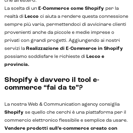
che all’estero.
Hubspot
La scelta di un
E-Commerce come Shopify
per la
Email marketing
realtà di
Lecco
ci aiuta a rendere questa connessione
sempre più varia, permettendoci di avvicinare clienti
Marketing automation
provenienti anche da piccole e medie imprese o
Lead generation e nurturing
privati con grandi progetti. Aggiungendo ai nostri
servizi la
Realizzazione di E-Commerce in Shopify
Customer segmentation
possiamo soddisfare le richieste di
Lecco e
provincia.
Shopify è davvero il tool e-
commerce “fai da te”?
La nostra Web & Communication agency consiglia
Shopify
se quello che cerchi è una piattaforma per il
commercio elettronico flessibile e semplice da usare.
Vendere prodotti sull’e-commerce creato con