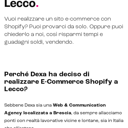
Lecco
.
Vuoi realizzare un sito e-commerce con
Shopify? Puoi provarci da solo. Oppure puoi
chiederlo a noi, così risparmi tempi e
guadagni soldi, vendendo.
Perché Dexa ha deciso di
realizzare E-Commerce Shopify a
CRM & email marketing
Lecco?
Sebbene Dexa sia una
Web & Communication
Agency localizzata a Brescia
, da sempre allacciamo
Sistemi di loyalty
ponti con realtà lavorative vicine e lontane, sia in Italia