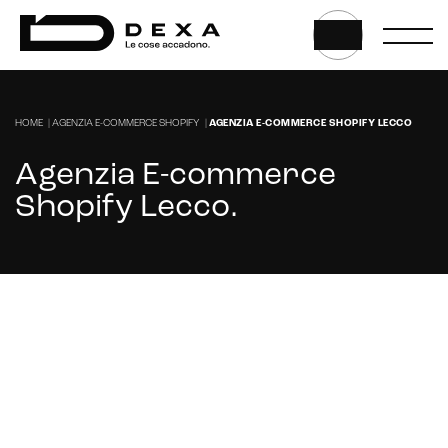
HOME
|
AGENZIA E-COMMERCE SHOPIFY
|
AGENZIA E-COMMERCE SHOPIFY LECCO
Agenzia E-commerce
Shopify Lecco
.
E-commerce solutions
Stai cercando un’agenzia specializzata negli
ecommerce Shopify a Lecco?
E-commerce store
CONTATTACI
Marketplace for selling
E-commerce management