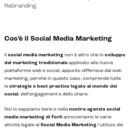
Rebranding.
Cos’è il Social Media Marketing
Intelligenza Artificiale e AR VR -
Il
social media marketing
non è altro che lo
sviluppo
Metaverso
del marketing tradizionale
applicato alle nuove
piattaforme web e social, appunto differisce dal web
marketing, perché in questo caso, comprende tutte
IoT (Internet of Things)
le
strategie e best practice legate al mondo dei
social
, dell’engagement e dello share.
Blockchain
Noi lo sappiamo bene e nella
nostra agenzia social
Intelligenza artificiale
media marketing di Forlì
annoveriamo le varie
Analisi predittiva
attività legate al
Social Media Marketing
l’utilizzo dei