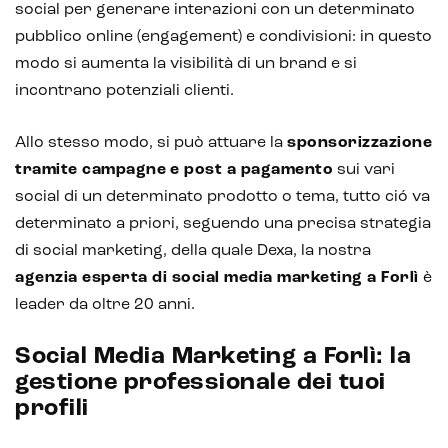
social per generare interazioni con un determinato
Chatbot e assistenti virtuali
pubblico online (engagement) e condivisioni: in questo
Realtà Aumentata
modo si aumenta la visibilità di un brand e si
incontrano potenziali clienti.
Realtà Virtuale
Metaverso
Allo stesso modo, si può attuare la
sponsorizzazione
tramite campagne
e post a pagamento
sui vari
social di un determinato prodotto o tema, tutto ció va
determinato a priori, seguendo una precisa strategia
di social marketing, della quale Dexa, la nostra
agenzia esperta di social media marketing a Forlì
è
leader da oltre 20 anni.
Social Media Marketing a Forlì: la
gestione professionale dei tuoi
profili