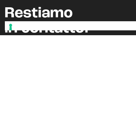
Restiamo
in contatto.
Iscriviti alla newsletter
Seguici sui nostri canali social
Oppure, leggi il nostro
BLOG