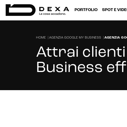
PORTFOLIO
SPOT E VID
HOME
|
AGENZIA GOOGLE MY BUSINESS
|
AGENZIA GO
Attrai clien
Business ef
Cerchi un'agenzia per gestire la tu