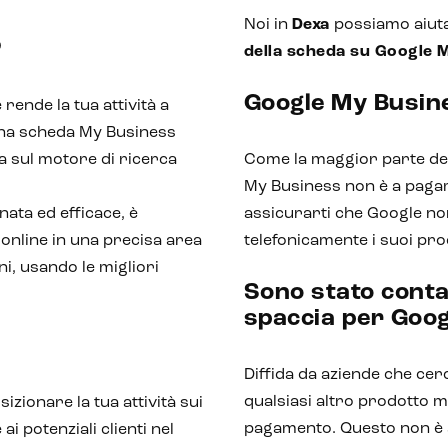
Noi in
Dexa
possiamo aiuta
?
della scheda su Google 
Google My Busin
ende la tua attività a
i una scheda My Business
ia sul motore di ricerca
Come la maggior parte dei
My Business non è a paga
nata ed efficace, è
assicurarti che Google non
online in una precisa area
telefonicamente i suoi pro
i, usando le migliori
Sono stato conta
spaccia per Goog
Diffida da aziende che cer
qualsiasi altro prodotto 
sizionare la tua attività sui
pagamento. Questo non è a
ai potenziali clienti nel