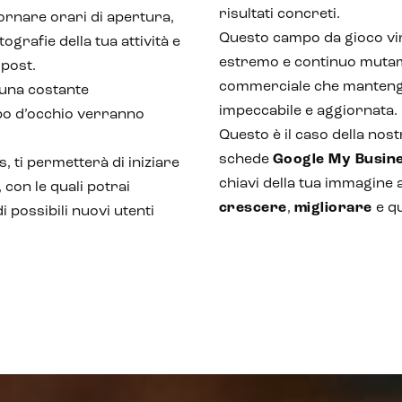
risultati concreti.
ornare orari di apertura,
Questo campo da gioco virt
ografie della tua attività e
estremo e continuo mutame
 post.
commerciale che mantenga
 una costante
impeccabile e aggiornata.
lpo d’occhio verranno
Questo è il caso della nost
schede
Google My Busin
, ti permetterà di iniziare
chiavi della tua immagine 
, con le quali potrai
crescere
,
migliorare
e q
i possibili nuovi utenti