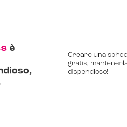
a
ss
è
Creare una sched
gratis, mantenerl
ndioso,
dispendioso!
,