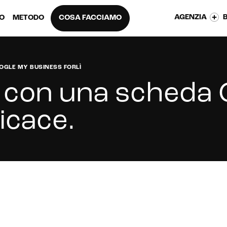
AGENZIA
EO
METODO
COSA FACCIAMO
OGLE MY BUSINESS FORLÌ
ti con una scheda
ficace
.
a scheda Google My Business a Forlì?