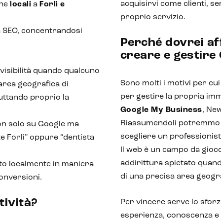
acquisirvi come clienti, se
che
locali
a
Forlì e
proprio servizio.
lla SEO, concentrandosi
Perché dovrei af
creare e gestire
visibilità quando qualcuno
Sono molti i motivi per cu
 area geografica di
per gestire la propria imm
ruttando proprio la
Google My Business
, Ne
Riassumendoli potremmo di
n solo su Google ma
scegliere un professionis
te Forlì” oppure “dentista
Il web è un campo da gioc
addirittura spietato quand
zato localmente in maniera
di una precisa area geogr
conversioni.
tività?
Per vincere serve lo sforz
esperienza, conoscenza e