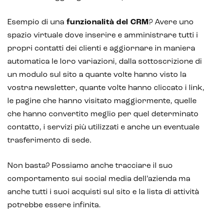
IoT (Internet of Things)
Esempio di una
funzionalità del CRM
? Avere uno
Blockchain
spazio virtuale dove inserire e amministrare tutti i
Intelligenza artificiale
propri contatti dei clienti e aggiornare in maniera
automatica le loro variazioni, dalla sottoscrizione di
Analisi predittiva
un modulo sul sito a quante volte hanno visto la
Chatbot e assistenti virtuali
vostra newsletter, quante volte hanno cliccato i link,
le pagine che hanno visitato maggiormente, quelle
Realtà Aumentata
che hanno convertito meglio per quel determinato
contatto, i servizi più utilizzati e anche un eventuale
Realtà Virtuale
trasferimento di sede.
Metaverso
Non basta? Possiamo anche tracciare il suo
comportamento sui social media dell’azienda ma
anche tutti i suoi acquisti sul sito e la lista di attività
potrebbe essere infinita.