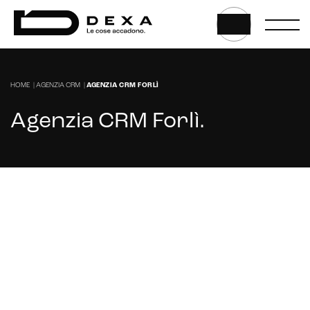
HOME
|
AGENZIA CRM
|
AGENZIA CRM FORLÌ
Agenzia CRM Forlì
.
Cerchi un'Agenzia Marketing per gestire il
tuo CRM a Forlì?
CONTATTACI
CRM & email marketing