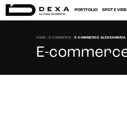
PORTFOLIO
SPOT E VID
HOME
|
E-COMMERCE
|
E-COMMERCE ALESSANDRIA
E-commerce
Sei alla ricerca di un'agenzia che c