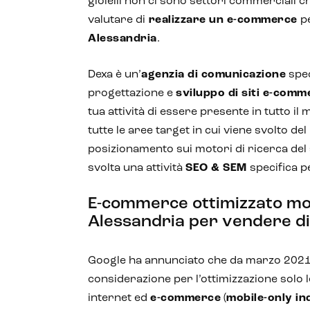
gioielli non ci sono settori commerciali 
valutare di
realizzare un e-commerce
pe
Alessandria
.
Dexa è un’
agenzia di comunicazione
spec
progettazione e
sviluppo di siti e-comm
tua attività di essere presente in tutto il
tutte le aree target in cui viene svolto del
posizionamento sui motori di ricerca del
svolta una attività
SEO & SEM
specifica p
E-commerce ottimizzato mo
Alessandria per vendere di 
Google ha annunciato che da marzo 2021
considerazione per l’ottimizzazione solo 
internet ed
e-commerce
(
mobile-only in