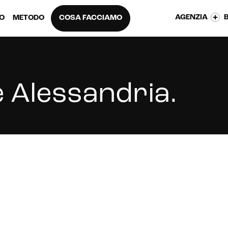
AGENZIA
EO
METODO
COSA FACCIAMO
 Alessandria
.
rei il tuo e-commerce a Alessandria?