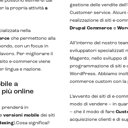
che possono esimersi dal
gestione delle vendite del
r la propria attività
a
Customer service. Alcuni 
realizzazione di siti e-c
Drupal
Commerce
e
Wor
ializzata nella
erce
che permettono alla
All’interno del nostro team
 mondo, con un focus in
sviluppatori specializzati 
 lavoro. Per migliorare il
Magento, nello sviluppo d
 sito e-commerce viene
programmazione di siti
er lingua e nazione.
WordPress. Abbiamo inoltre
commerce custom con la p
bile a
più online
L’avvento dei siti di e-co
modo di vendere – in quant
 prenderà in
– che il modo di fare
Cust
le
versioni mobile
dei siti
acquisizione clienti e di s
dexing
).Cosa significa?