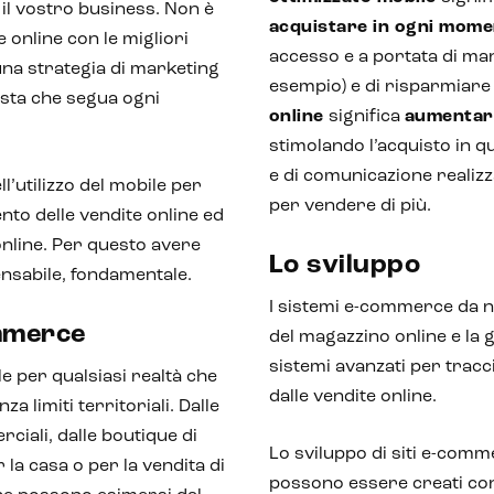
 il vostro business. Non è
acquistare in ogni mom
 online con le migliori
accesso e a portata di mano
na strategia di marketing
esempio) e di risparmiare
sta che segua ogni
online
significa
aumenta
stimolando l’acquisto in q
e di comunicazione realiz
l’utilizzo del mobile per
per vendere di più.
to delle vendite online ed
online. Per questo avere
Lo sviluppo
nsabile, fondamentale.
I sistemi e-commerce da n
ommerce
del magazzino online e la g
sistemi avanzati per tracc
e per qualsiasi realtà che
dalle vendite online.
a limiti territoriali. Dalle
ciali, dalle boutique di
Lo sviluppo di siti e-comme
 la casa o per la vendita di
possono essere creati c