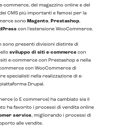
l’e-commerce, del magazzino online e del
dei CMS più importanti e famosi per la
ommerce sono
Magento
,
Prestashop
,
dPress
con l’estensione WooCommerce.
 sono presenti divisioni distinte di
nello
sviluppo di siti e-commerce
con
i siti e-commerce con Prestashop e nella
 e-commerce con WooCommerce di
 specialisti nella realizzazione di e-
iattaforma Drupal.
mmerce (o E commerce) ha cambiato sia il
o ha favorito i processi di vendita online
omer service
, migliorando i processi di
upporto alle vendite.