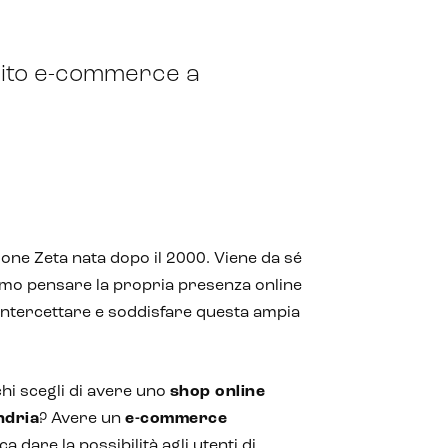
 sito e-commerce a
one Zeta nata dopo il 2000. Viene da sé
imo pensare la propria presenza online
 intercettare e soddisfare questa ampia
chi scegli di avere uno
shop online
ndria
? Avere un
e-commerce
ca dare la possibilità agli utenti di