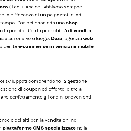
ento
(il cellulare ce l’abbiamo sempre
, a differenza di un pc portatile, ad
 tempo. Per chi possiede uno
shop
re
le possibilità e le probabilità di
vendita
,
ualsiasi orario e luogo.
Dexa
, agenzia
web
za per te
e-commerce in versione mobile
oi sviluppati comprendono la gestione
estione di coupon ed offerte, oltre a
iare perfettamente gli ordini provenienti
rce e dei siti per la vendita online
on
piattaforme CMS specializzate
nella