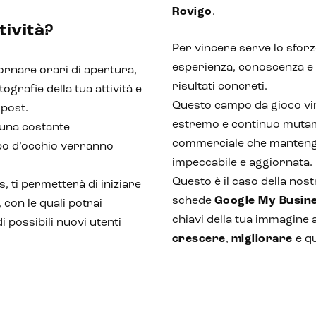
Rovigo
.
tività?
Per vincere serve lo sforz
esperienza, conoscenza e
ornare orari di apertura,
risultati concreti.
ografie della tua attività e
Questo campo da gioco virt
 post.
estremo e continuo mutame
 una costante
commerciale che mantenga
lpo d’occhio verranno
impeccabile e aggiornata.
Questo è il caso della nost
, ti permetterà di iniziare
schede
Google My Busin
, con le quali potrai
chiavi della tua immagine 
i possibili nuovi utenti
crescere
,
migliorare
e q