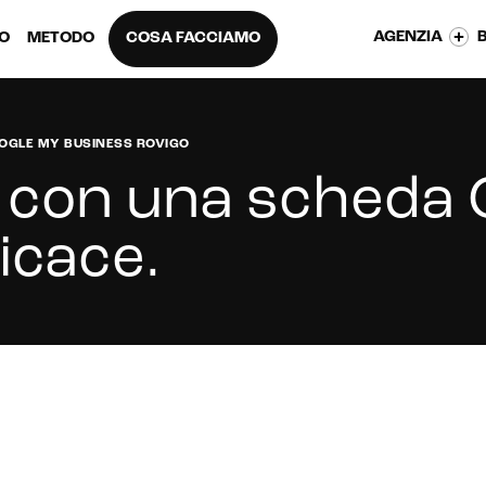
AGENZIA
EO
METODO
COSA FACCIAMO
OGLE MY BUSINESS ROVIGO
ti con una scheda
ficace
.
ua scheda Google My Business a Rovigo?