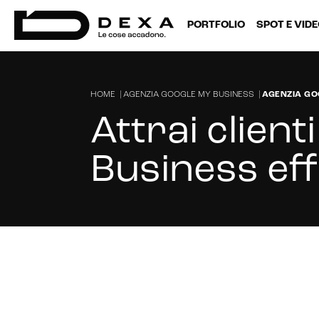
PORTFOLIO
SPOT E VID
HOME
|
AGENZIA GOOGLE MY BUSINESS
|
AGENZIA GO
Attrai clien
Business ef
Cerchi un'agenzia per gestire la t