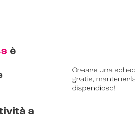
a
ss
è
Creare una sched
e
gratis, mantenerl
dispendioso!
tività a