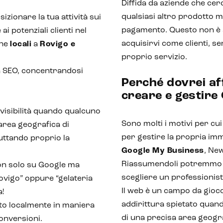
Diffida da aziende che cer
qualsiasi altro prodotto 
sizionare la tua attività sui
pagamento. Questo non è a
ai potenziali clienti nel
acquisirvi come clienti, se
che
locali
a
Rovigo e
proprio servizio.
lla SEO, concentrandosi
Perché dovrei af
creare e gestire
visibilità quando qualcuno
Sono molti i motivi per cu
 area geografica di
per gestire la propria imm
ruttando proprio la
Google My Business
, Ne
Riassumendoli potremmo di
n solo su Google ma
scegliere un professionis
ovigo” oppure “gelateria
Il web è un campo da gioc
a!
addirittura spietato quand
zato localmente in maniera
di una precisa area geograf
conversioni.