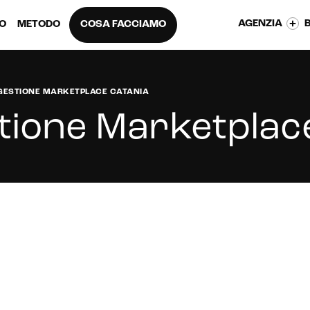
AGENZIA
EO
METODO
COSA FACCIAMO
GESTIONE MARKETPLACE CATANIA
tione Marketplac
place per migliorare la tua attività a Catania?