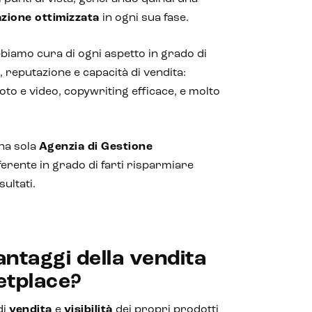
zione ottimizzata
in ogni sua fase.
bbiamo cura di ogni aspetto in grado di
i, reputazione e capacità di vendita:
oto e video, copywriting efficace, e molto
na sola
Agenzia di Gestione
ferente in grado di farti risparmiare
ultati.
antaggi della vendita
etplace?
di
vendita
e
visibilità
dei propri prodotti