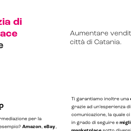
ia di
lace
Aumentare vendite 
città di Catania.
e
Ti garantiamo inoltre una
?
grazie ad un’esperienza di 
comunicazione, la quale c
ermediazione per la
in grado di seguire e
migl
 esempio?
Amazon
,
eBay
,
marketplace
sotto diversi