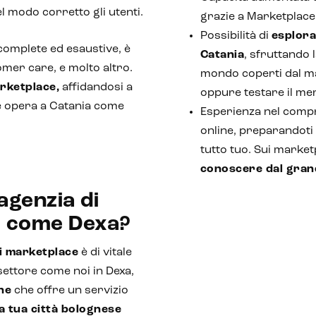
el modo corretto gli utenti.
grazie a Marketplac
Possibilità di
esplora
omplete ed esaustive, è
Catania
, sfruttando l
omer care, e molto altro.
mondo coperti dal mar
rketplace,
affidandosi a
oppure testare il mer
 opera a Catania come
Esperienza nel compr
online, preparandoti
tutto tuo. Sui marke
conoscere dal gran
agenzia di
e come Dexa?
i marketplace
è di vitale
settore come noi in Dexa,
one
che offre un servizio
a tua città bolognese