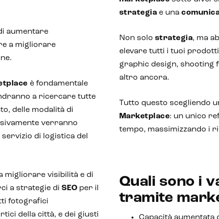
strategia
e una
comunica
 di aumentare
Non solo
strategia
, ma a
tre a migliorare
elevare tutti i tuoi prodott
ine.
graphic design, shooting f
altro ancora.
etplace
è fondamentale
andranno a ricercare tutte
Tutto questo scegliendo u
to, delle modalità di
Marketplace
: un unico re
essivamente verranno
tempo, massimizzando i ris
 servizio di logistica del
 migliorare visibilità e di
Quali sono i v
ci a strategie di
SEO
per il
tramite mark
tti fotografici
ici della città, e dei giusti
Capacità aumentata 