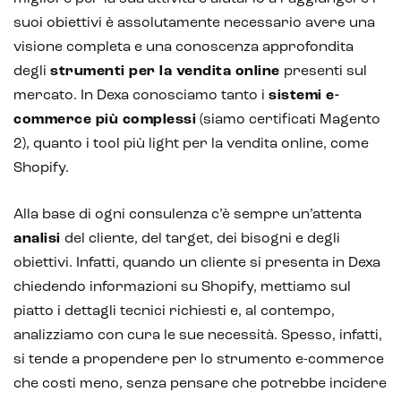
IoT (Internet of Things)
suoi obiettivi è assolutamente necessario avere una
visione completa e una conoscenza approfondita
Blockchain
degli
strumenti per la vendita online
presenti sul
Intelligenza artificiale
mercato. In Dexa conosciamo tanto i
sistemi e-
commerce più complessi
(siamo certificati Magento
Analisi predittiva
2), quanto i tool più light per la vendita online, come
Shopify.
Chatbot e assistenti virtuali
Realtà Aumentata
Alla base di ogni consulenza c’è sempre un’attenta
analisi
del cliente, del target, dei bisogni e degli
Realtà Virtuale
obiettivi. Infatti, quando un cliente si presenta in Dexa
Metaverso
chiedendo informazioni su Shopify, mettiamo sul
piatto i dettagli tecnici richiesti e, al contempo,
analizziamo con cura le sue necessità. Spesso, infatti,
si tende a propendere per lo strumento e-commerce
che costi meno, senza pensare che potrebbe incidere