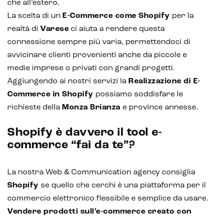
che all’estero.
Email marketing
La scelta di un
E-Commerce come Shopify
per la
realtà di
Varese
ci aiuta a rendere questa
Marketing automation
connessione sempre più varia, permettendoci di
Lead generation e nurturing
avvicinare clienti provenienti anche da piccole e
medie imprese o privati con grandi progetti.
Customer segmentation
Aggiungendo ai nostri servizi la
Realizzazione di E-
Commerce in Shopify
possiamo soddisfare le
richieste della
Monza Brianza
e province annesse.
Shopify è davvero il tool e-
commerce “fai da te”?
La nostra Web & Communication agency consiglia
Shopify
se quello che cerchi è una piattaforma per il
commercio elettronico flessibile e semplice da usare.
Vendere prodotti sull’e-commerce creato con