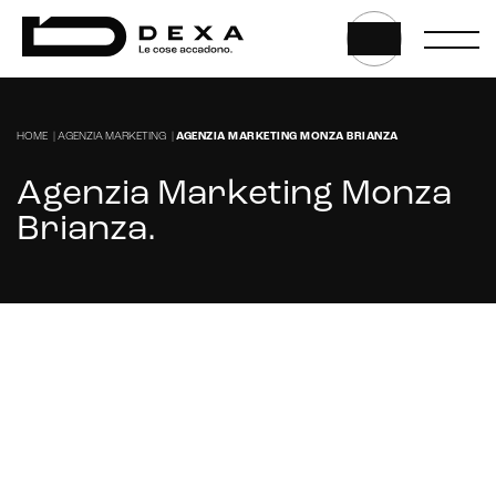
E-commerce management
Marketplace integration
Payment gateway integration
HOME
|
AGENZIA MARKETING
|
AGENZIA MARKETING MONZA BRIANZA
Customer service management
Agenzia Marketing Monza
Brianza
.
Stai cercando un'agenzia di marketing in
Monza Brianza?
CONTATTACI