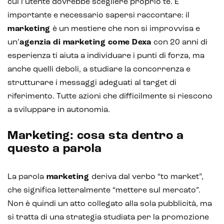
cui l’utente dovrebbe scegliere proprio te. È
importante e necessario sapersi raccontare: il
marketing
è un mestiere che non si improvvisa e
un’
agenzia di marketing come Dexa
con 20 anni di
esperienza ti aiuta a individuare i punti di forza, ma
anche quelli deboli, a studiare la concorrenza e
strutturare i messaggi adeguati al target di
Intelligenza Artificiale e AR VR -
riferimento. Tutte azioni che difficilmente si riescono
Metaverso
a sviluppare in autonomia.
Marketing: cosa sta dentro a
questo a parola
IoT (Internet of Things)
Blockchain
La parola
marketing
deriva dal verbo “to market”,
Intelligenza artificiale
che significa letteralmente “mettere sul mercato”.
Non è quindi un atto collegato alla sola pubblicità, ma
Analisi predittiva
si tratta di una strategia studiata per la promozione