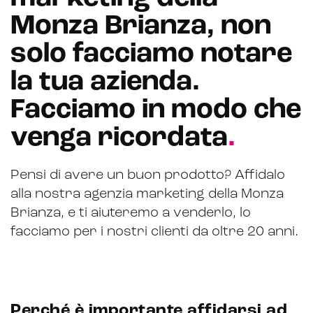
CRM & email marketing
Monza Brianza, non
solo facciamo notare
la tua azienda.
Sistemi di loyalty
Facciamo in modo che
Hubspot
venga ricordata
.
Email marketing
Marketing automation
Pensi di avere un buon prodotto? Affidalo
alla nostra agenzia marketing della Monza
Lead generation e nurturing
Brianza, e ti aiuteremo a venderlo, lo
Customer segmentation
facciamo per i nostri clienti da oltre 20 anni.
Perché è importante affidarsi ad