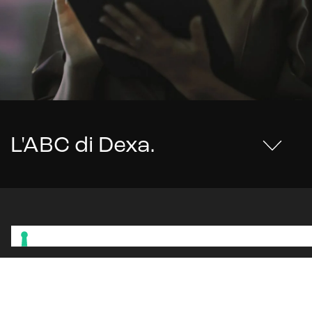
L'ABC di Dexa
.
Restiamo
in contatto.