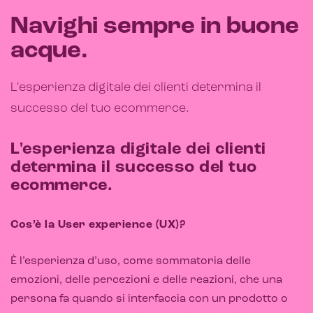
Marketplace for selling
Navighi sempre in buone
E-commerce management
acque
.
Marketplace integration
L'esperienza digitale dei clienti determina il
Payment gateway integration
successo del tuo ecommerce.
Customer service management
L'esperienza digitale dei clienti
determina il successo del tuo
ecommerce.
Cos’è la User experience (UX)?
È l’esperienza d’uso, come sommatoria delle
emozioni, delle percezioni e delle reazioni, che una
persona fa quando si interfaccia con un prodotto o