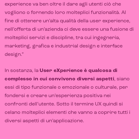
experience va ben oltre il dare agli utenti ciò che
Sistemi di loyalty
vogliono o fornendo loro molteplici funzionalità. Al
Hubspot
fine di ottenere un’alta qualità della user experience,
nell’offerta di un’azienda ci deve essere una fusione di
Email marketing
molteplici servizi e discipline, tra cui ingegneria,
Marketing automation
marketing, grafica e industrial design e interface
design.”
Lead generation e nurturing
Customer segmentation
In sostanza, la
User eXperience è qualcosa di
complesso in cui convivono diversi aspetti
, siano
essi di tipo funzionale o emozionale o culturale, per
fondersi e creare un’esperienza positiva nei
confronti dell’utente. Sotto il termine UX quindi si
celano molteplici elementi che vanno a coprire tutti i
diversi aspetti di un’applicazione.