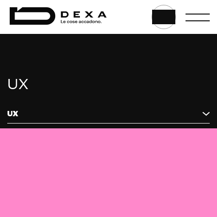
HOME
|
COSA FACCIAMO
|
WEB MARKETING
|
UX
UX
UX
E-commerce solutions
E-commerce store