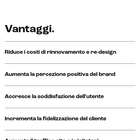
IoT (Internet of Things)
Vantaggi
.
Blockchain
Intelligenza artificiale
Riduce i costi di rinnovamento e re-design
Analisi predittiva
Chatbot e assistenti virtuali
Aumenta la percezione positiva del brand
Realtà Aumentata
Accresce la soddisfazione dell'utente
Realtà Virtuale
Metaverso
Incrementa la fidelizzazione del cliente